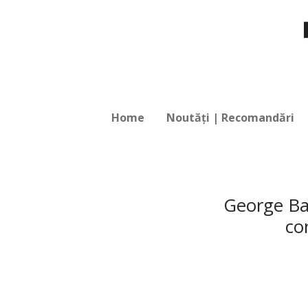
Home
Noutăți | Recomandări
George Ban
co