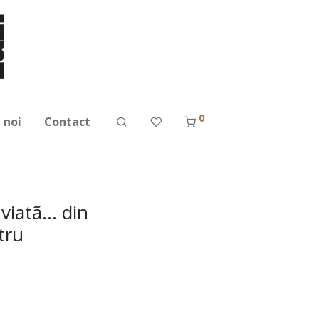
0
 noi
Contact
 viatã… din
tru