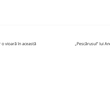
 o vioarã în aceastã
„Pescãrusul“ lui An