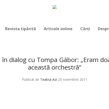
Revista tipărită
Articole online
Cărți
Despr
 în dialog cu Tompa Gábor: „Eram doa
aceastã orchestrã“
Publicat de
Teatrul Azi
20 noiembrie 2011