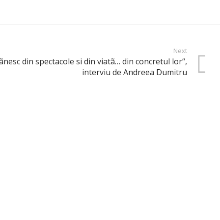
Next
esc din spectacole si din viatã… din concretul lor“,
interviu de Andreea Dumitru