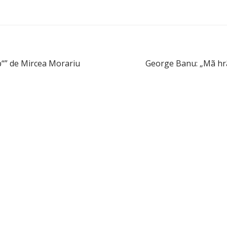
op“” de Mircea Morariu
George Banu: „Mã hrãn