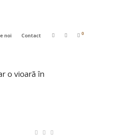
0
e noi
Contact
r o vioarã în