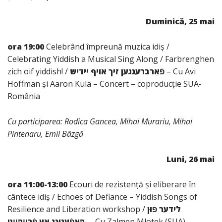
Duminică, 25 mai
ora 19:00
Celebrând împreună muzica idiș /
Celebrating Yiddish a Musical Sing Along / Farbrenghen
zich oif yiddish! /
פֿאַרברענגען זיך אויף יידיש
– Cu Avi
Hoffman și Aaron Kula – Concert – coproducție SUA-
România
Cu participarea
:
Rodica Gancea, Mihai Murariu, Mihai
Pintenaru, Emil Bâzgă
Luni, 26 mai
ora 11:00-13:00
Ecouri de rezistență și eliberare în
cântece idiș / Echoes of Defiance – Yiddish Songs of
Resilience and Liberation workshop /
לידער פֿוּן
האָפֿענוּנג אוּן פֿרײַהײַט
– Cu Zalmen Mlotek (SUA)