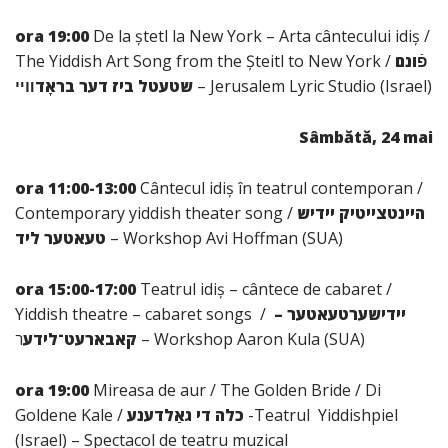
ora 19:00
De la ștetl la New York – Arta cântecului idiș /
The Yiddish Art Song from the Șteitl to New York /
פֿונם
שטעטל ביז דער בראָדװײ
– Jerusalem Lyric Studio (Israel)
Sâmbătă, 24 mai
ora 11:00-13:00
Cântecul idiș în teatrul contemporan /
Contemporary yiddish theater song /
היינטצייטיק יידיש
טעאטער ליד
– Workshop Avi Hoffman (SUA)
ora 15:00-17:00
Teatrul idiș – cântece de cabaret /
Yiddish theatre – cabaret songs /
יידישערטעאטער –
ר – Workshop Aaron Kula (SUA)
קאבארעט־לידע
ora 19:00
Mireasa de aur / The Golden Bride / Di
Goldene Kale /
די גאַלדענע
כלה
-Teatrul Yiddishpiel
(Israel) – Spectacol de teatru muzical