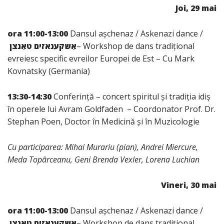
Joi, 29 mai
ora 11:00-13:00
Dansul așchenaz / Askenazi dance /
אַשקענאזים טאַנצן
– Workshop de dans tradițional
evreiesc specific evreilor Europei de Est – Cu Mark
Kovnatsky (Germania)
13:30-14:30
Conferință – concert spiritul și tradiția idiș
în operele lui Avram Goldfaden – Coordonator Prof. Dr.
Stephan Poen, Doctor în Medicină și în Muzicologie
Cu participarea: Mihai Murariu (pian), Andrei Miercure,
Meda Topârceanu, Geni Brenda Vexler,
Lorena Luchian
Vineri, 30 mai
ora 11:00-13:00
Dansul așchenaz / Askenazi dance /
אַשקענאזים טאַנצן
– Workshop de dans tradițional