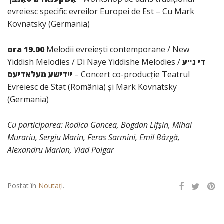
evreiesc specific evreilor Europei de Est – Cu Mark
Kovnatsky (Germania)
ora 19.00
Melodii evreiești contemporane / New
Yiddish Melodies / Di Naye Yiddishe Melodies /
די נײַע
יידישע מעלאָדיעס
– Concert co-producție Teatrul
Evreiesc de Stat (România) și Mark Kovnatsky
(Germania)
Cu participarea
: Rodica Gancea, Bogdan Lif
șin, Mihai
Murariu, Sergiu Marin, Feras Sarmini, Emil Bâzgă,
Alexandru Marian, Vlad Polgar
Postat în
Noutați
.