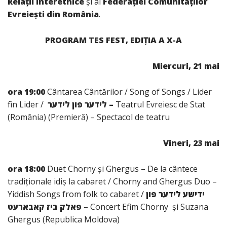
Relații Interetnice
și al
Federației Comunităților
Evreiești din România
.
PROGRAM TES FEST, EDIȚIA A X-A
Miercuri, 21 mai
ora 19:00
Cântarea Cântărilor / Song of Songs / Lider
fin Lider /
לידער פון לידער –
Teatrul Evreiesc de Stat
(România) (Premieră) – Spectacol de teatru
Vineri, 23 mai
ora 18:00
Duet Chorny și Ghergus – De la cântece
tradiționale idiș la cabaret / Chorny and Ghergus Duo –
Yiddish Songs from folk to cabaret /
ידישע לידער פון
פאלק ביז קאבארעט
– Concert Efim Chorny și Suzana
Ghergus (Republica Moldova)