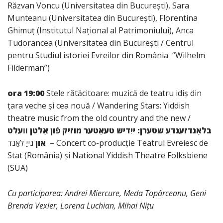
Răzvan Voncu (Universitatea din București), Sara
Munteanu (Universitatea din București), Florentina
Ghimuț (Institutul Național al Patrimoniului), Anca
Tudorancea (Universitatea din București / Centrul
pentru Studiul istoriei Evreilor din România “Wilhelm
Filderman”)
ora 19:00
Stele rătăcitoare: muzică de teatru idiș din
țara veche și cea nouă / Wandering Stars: Yiddish
theatre music from the old country and the new /
בלאָנדזענדע שטערן: ייִדיש טעאַטער מוזיק פֿון אַלטן װעלט
און
נייַ לאַנד – Concert co-producție Teatrul Evreiesc de
Stat (România) și National Yiddish Theatre Folksbiene
(SUA)
Cu participarea: Andrei Miercure, Meda Topârceanu, Geni
Brenda Vexler, Lorena Luchian, Mihai Nițu