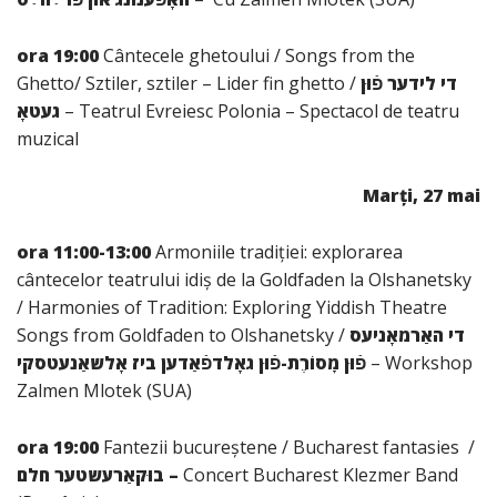
ora 19:00
Cântecele ghetoului / Songs from the
Ghetto/ Sztiler, sztiler – Lider fin ghetto /
די לידער פֿוּן
געטאָ
– Teatrul Evreiesc Polonia – Spectacol de teatru
muzical
Marți, 27 mai
ora 11:00-13:00
Armoniile tradiției: explorarea
cântecelor teatrului idiș de la Goldfaden la Olshanetsky
/ Harmonies of Tradition: Exploring Yiddish Theatre
Songs from Goldfaden to Olshanetsky /
די האַרמאָניעס
פֿוּן מָסוֹרֶת-פֿוּן גאָלדפֿאַדען ביז אָלשאַנעטסקי
– Workshop
Zalmen Mlotek (SUA)
ora 19:00
Fantezii bucureștene / Bucharest fantasies /
בוּקאַרעשטער חלם
–
Concert Bucharest Klezmer Band