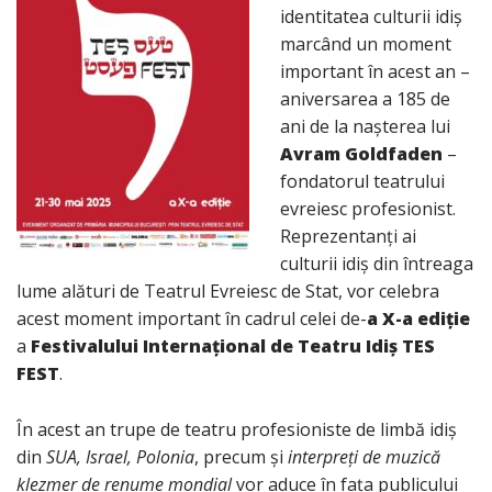
identitatea culturii idiș
marcând un moment
important în acest an –
aniversarea a 185 de
ani de la nașterea lui
Avram Goldfaden
–
fondatorul teatrului
evreiesc profesionist.
Reprezentanți ai
culturii idiș din întreaga
lume alături de Teatrul Evreiesc de Stat, vor celebra
acest moment important în cadrul celei de-
a X-a ediție
a
Festivalului Internațional de Teatru Idiș TES
FEST
.
În acest an trupe de teatru profesioniste de limbă idiș
din
SUA, Israel, Polonia
, precum și
interpreţi de muzică
klezmer de renume mondial
vor aduce în fața publicului