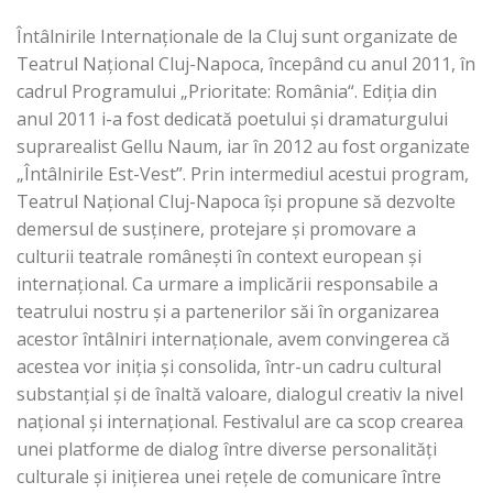
Întâlnirile Internaționale de la Cluj sunt organizate de
Teatrul Naţional Cluj-Napoca, începând cu anul 2011, în
cadrul Programului „Prioritate: România“. Ediţia din
anul 2011 i-a fost dedicată poetului şi dramaturgului
suprarealist Gellu Naum, iar în 2012 au fost organizate
„Întâlnirile Est-Vest”. Prin intermediul acestui program,
Teatrul Naţional Cluj-Napoca îşi propune să dezvolte
demersul de susţinere, protejare şi promovare a
culturii teatrale româneşti în context european şi
internaţional. Ca urmare a implicării responsabile a
teatrului nostru și a partenerilor săi în organizarea
acestor întâlniri internaționale, avem convingerea că
acestea vor iniția și consolida, într-un cadru cultural
substanțial și de înaltă valoare, dialogul creativ la nivel
naţional şi internaţional. Festivalul are ca scop crearea
unei platforme de dialog între diverse personalități
culturale și inițierea unei rețele de comunicare între