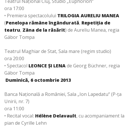
Teatrul Naţional Cluj, Studio „Euphorion“
ora 17:00
• Premiera spectacolului
TRILOGIA AURELIU MANEA
(
Penelopa rămâne îngândurată
,
Repetiția de
teatru
,
Zâna de la răsărit
) de Aureliu Manea, regia
Gábor Tompa
Teatrul Maghiar de Stat, Sala mare (regim studio)
ora 20:00
• Spectacol
LEONCE ŞI LENA
de Georg Büchner, regia
Gábor Tompa
Duminică, 6 octombrie 2013
Banca Naţională a României, Sala „Ion Lapedatu“ (P-ţa
Unirii, nr. 7)
ora 11:00
• Recital vocal:
Hélène Delavault
, cu acompaniament la
pian de Cyrille Lehn