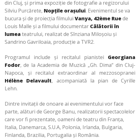
din Cluj, şi prima expoziţie de fotografie a regizorului
Silviu Purcărete,
Nopţile oraşului
. Evenimentul se va
bucura şi de proiecţia filmului
Vanya, 42ème Rue
de
Louis Malle și a filmului documentar
Călătorii în
lumea
teatrului, realizat de Sînziana Miloşoiu şi
Sandrino Gavriloaia, producţie a TVR2.
Programul include şi recitalul pianistei
Georgiana
Fodor
, de la Academia de Muzică „Gh. Dima“ din Cluj-
Napoca, şi recitalul extraordinar al mezzosopranei
Hélène Delavault
, acompaniată la pian de Cyrille
Lehn.
Dintre invitaţii de onoare ai evenimentului vor face
parte, alături de George Banu, realizatorii spectacolelor
care vor fi prezentate, oameni de teatru din Franţa,
Italia, Danemarca, S.U.A, Polonia, Irlanda, Bulgaria,
Finlanda, Brazilia, Portugalia şi România.