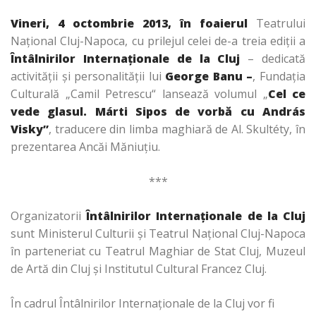
Vineri, 4 octombrie 2013, în foaierul
Teatrului
Național Cluj-Napoca, cu prilejul celei de-a treia ediţii a
Întâlnirilor Internaționale de la Cluj
– dedicată
activității și personalității lui
George Banu
–
, Fundația
Culturală „Camil Petrescu“ lansează volumul „
Cel ce
vede glasul. Márti Sipos de vorbă cu András
Visky”
, traducere din limba maghiară de Al. Skultéty, în
prezentarea Ancăi Măniuțiu.
***
Organizatorii
Întâlnirilor Internaționale de la Cluj
sunt Ministerul Culturii și Teatrul Național Cluj-Napoca
în parteneriat cu Teatrul Maghiar de Stat Cluj, Muzeul
de Artă din Cluj și Institutul Cultural Francez Cluj.
În cadrul Întâlnirilor Internaționale de la Cluj vor fi