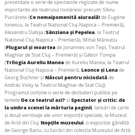
prezentate o serie de spectacole regizate de nume
importante ale teatrului românesc precum: Silviu
Purcărete (
Ce nemaipomenită aiureală!
de Eugène
Ionesco, la Teatrul Naţional Cluj-Napoca – Premieră),
Alexandru Dabija (
Sânziana şi Pepelea
, la Teatrul
Naţional Cluj-Napoca – Premieră), Mihai Măniuţiu
(
Plugarul şi moartea
de Jonannes von Tepl, Teatrul
Maghiar de Stat Cluj – Premieră) şi Gábor Tompa
(
Trilogia Aureliu Manea
de Aureliu Manea, la Teatrul
Naţional Cluj-Napoca – Premieră,
Leonce şi Lena
de
Georg Büchner şi
Născut pentru niciodată
de
András Visky la Teatrul Maghiar de Stat Cluj).
Programul conține o serie de dezbateri publice pe
temele
De ce teatrul azi?
şi
Spectator şi critic: de
la umbra scenei la mărturia paginii
, lansări de carte
şi două vernisaje ale unor expoziţii speciale, la Muzeul
de Artă din Cluj:
Nopţile muzeului
, o expoziţie gândită
de George Banu, cu lucrări din colecţia Muzeului de Artă