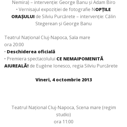
Nemira) – intervenție: George Banu și Adam Biro
• Vernisajul expoziţiei de fotografie N
OPȚILE
ORAŞULUI
de Silviu Purcărete – intervenție: Călin
Stegerean și George Banu
Teatrul Național Cluj-Napoca, Sala mare
ora 20:00
•
Deschiderea oficială
• Premiera spectacolului
CE NEMAIPOMENITĂ
AIUREALĂ!
de Eugène Ionesco, regia Silviu Purcărete
Vineri, 4 octombrie 2013
Teatrul Național Cluj-Napoca, Scena mare (regim
studio)
ora 11:00