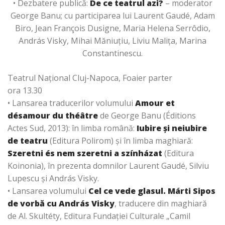
• Dezbatere publică:
De ce teatrul azi?
– moderator
George Banu; cu participarea lui Laurent Gaudé, Adam
Biro, Jean François Dusigne, Maria Helena Serrôdio,
András Visky, Mihai Măniuțiu, Liviu Malița, Marina
Constantinescu.
Teatrul Național Cluj-Napoca, Foaier parter
ora 13.30
• Lansarea traducerilor volumului
Amour et
désamour du théâtre
de George Banu (Éditions
Actes Sud, 2013): în limba română:
Iubire și neiubire
de teatru
(Editura Polirom) și în limba maghiară:
Szeretni és nem szeretni a színházat
(Editura
Koinonia), în prezenta domnilor Laurent Gaudé, Silviu
Lupescu și András Visky.
• Lansarea volumului
Cel ce vede glasul. Márti Sipos
de vorbă cu András Visky
, traducere din maghiară
de Al. Skultéty, Editura Fundației Culturale „Camil