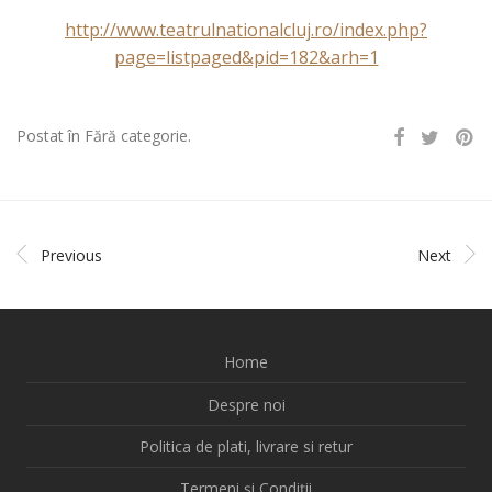
http://www.teatrulnationalcluj.ro/index.php?
page=listpaged&pid=182&arh=1
Postat în Fără categorie.
Previous
Next
Home
Despre noi
Politica de plati, livrare si retur
Termeni și Condiții