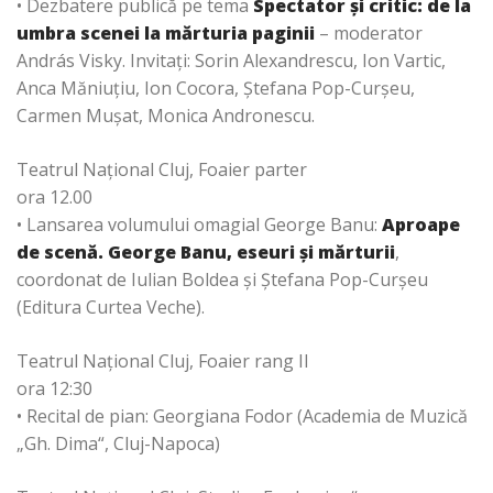
• Dezbatere publică pe tema
Spectator și critic: de la
umbra scenei la mărturia paginii
– moderator
András Visky. Invitaţi: Sorin Alexandrescu, Ion Vartic,
Anca Măniuţiu, Ion Cocora, Ștefana Pop-Curșeu,
Carmen Mușat, Monica Andronescu.
Teatrul Național Cluj, Foaier parter
ora 12.00
• Lansarea volumului omagial George Banu:
Aproape
de scenă. George Banu, eseuri şi mărturii
,
coordonat de Iulian Boldea și Ștefana Pop-Curșeu
(Editura Curtea Veche).
Teatrul Național Cluj, Foaier rang II
ora 12:30
• Recital de pian: Georgiana Fodor (Academia de Muzică
„Gh. Dima“, Cluj-Napoca)