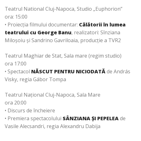
Teatrul National Cluj-Napoca, Studio „Euphorion”
ora: 15:00
• Proiecţia filmului documentar:
Călătorii în lumea
teatrului cu George Banu
, realizatori: Sînziana
Miloşoiu şi Sandrino Gavriloaia, producţie a TVR2
Teatrul Maghiar de Stat, Sala mare (regim studio)
ora 17:00
• Spectacol
NĂSCUT PENTRU NICIODATĂ
de András
Visky, regia Gábor Tompa
Teatrul Naţional Cluj-Napoca, Sala Mare
ora 20:00
• Discurs de încheiere
• Premiera spectacolului
SÂNZIANA ŞI PEPELEA
de
Vasile Alecsandri, regia Alexandru Dabija