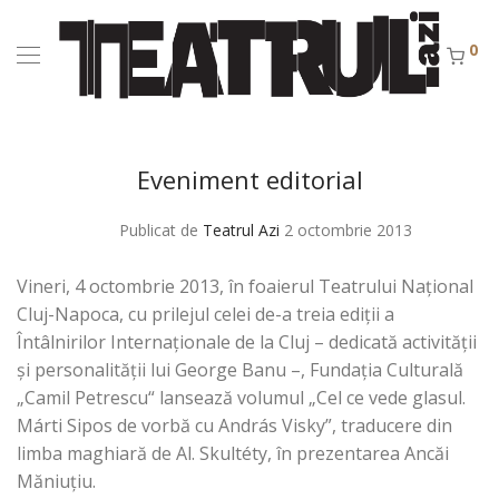
0
Eveniment editorial
Publicat de
Teatrul Azi
2 octombrie 2013
Vineri, 4 octombrie 2013, în foaierul Teatrului Național
Cluj-Napoca, cu prilejul celei de-a treia ediţii a
Întâlnirilor Internaționale de la Cluj – dedicată activității
și personalității lui George Banu –, Fundația Culturală
„Camil Petrescu“ lansează volumul „Cel ce vede glasul.
Márti Sipos de vorbă cu András Visky”, traducere din
limba maghiară de Al. Skultéty, în prezentarea Ancăi
Măniuțiu.