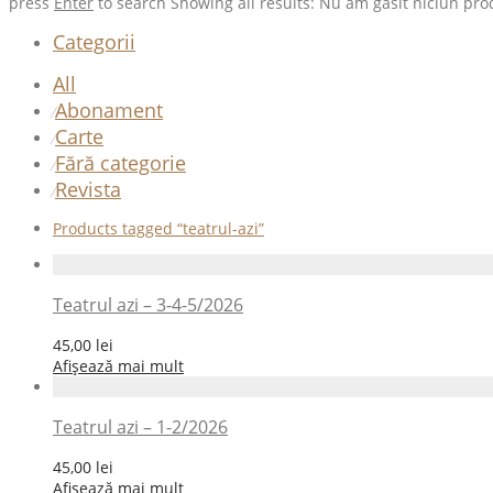
press
Enter
to search
Showing all results:
Nu am găsit niciun pro
Categorii
All
Abonament
⁄
Carte
⁄
Fără categorie
⁄
Revista
⁄
Products tagged
“teatrul-azi”
Teatrul azi – 3-4-5/2026
45,00
lei
Afișează mai mult
Teatrul azi – 1-2/2026
45,00
lei
Afișează mai mult