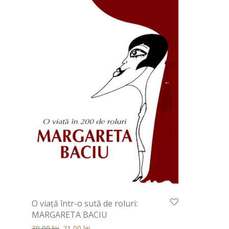
O viaţă într-o sută de roluri:
MARGARETA BACIU
Prețul inițial a fost: 30,00 lei.
Prețul curent este: 30,00 lei.
30,00
lei
21,00
lei