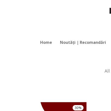
Home
Noutăți | Recomandări
All
30%