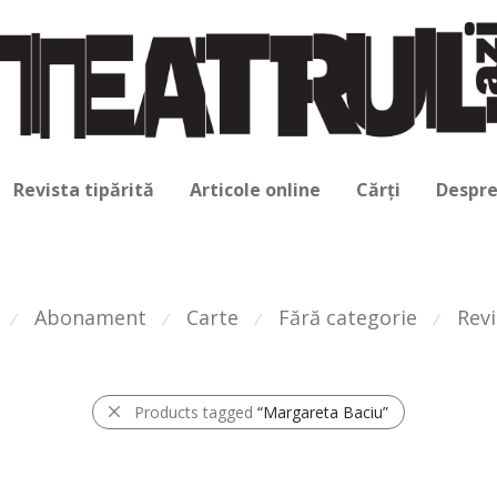
Revista tipărită
Articole online
Cărți
Despre
Abonament
Carte
Fără categorie
Revi
⁄
⁄
⁄
⁄
Products tagged
“Margareta Baciu”