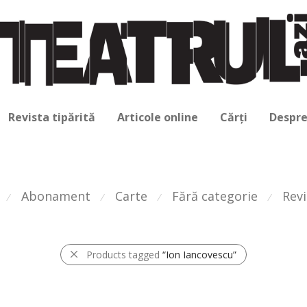
Revista tipărită
Articole online
Cărți
Despre
Abonament
Carte
Fără categorie
Revi
⁄
⁄
⁄
⁄
Products tagged
“Ion Iancovescu”