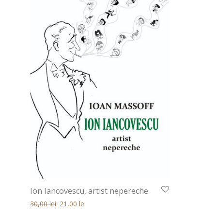
Ion Iancovescu, artist nepereche
Prețul inițial a fost: 30,00 lei.
Prețul curent este: 30,00 lei.
30,00
lei
21,00
lei