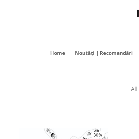
Home
Noutăți | Recomandări
All
30%