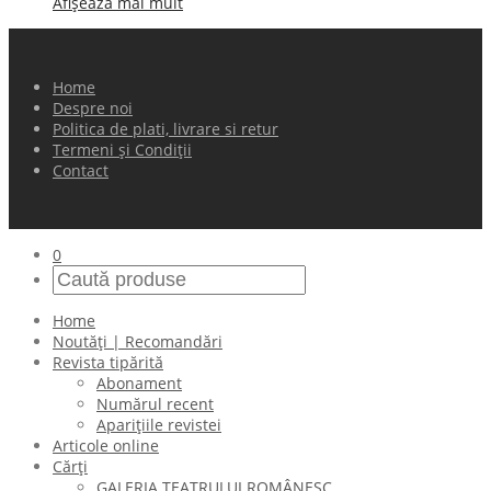
Afișează mai mult
Home
Despre noi
Politica de plati, livrare si retur
Termeni și Condiții
Contact
0
Home
Noutăți | Recomandări
Revista tipărită
Abonament
Numărul recent
Aparițiile revistei
Articole online
Cărți
GALERIA TEATRULUI ROMÂNESC