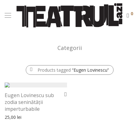
0
Categorii
Products tagged
“Eugen Lovinescu”
Eugen Lovinescu sub
zodia seninătății
imperturbabile
25,00
lei