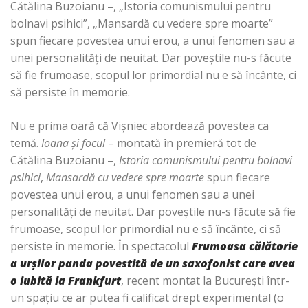
Cătălina Buzoianu –, „Istoria comunismului pentru
bolnavi psihici”, „Mansardă cu vedere spre moarte”
spun fiecare povestea unui erou, a unui fenomen sau a
unei personalităţi de neuitat. Dar poveştile nu-s făcute
să fie frumoase, scopul lor primordial nu e să încânte, ci
să persiste în memorie.
Nu e prima oară că Vişniec abordează povestea ca
temă.
Ioana şi focul
– montată în premieră tot de
Cătălina Buzoianu –,
Istoria comunismului pentru bolnavi
psihici
,
Mansardă cu vedere spre moarte
spun fiecare
povestea unui erou, a unui fenomen sau a unei
personalităţi de neuitat. Dar poveştile nu-s făcute să fie
frumoase, scopul lor primordial nu e să încânte, ci să
persiste în memorie. În spectacolul
Frumoasa călătorie
a urşilor panda povestită de un saxofonist care avea
o iubită la Frankfurt
, recent montat la Bucureşti într-
un spaţiu ce ar putea fi calificat drept experimental (o