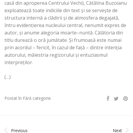
casă din aproperea Centrului Vechi), Cătălina Buzoianu
exploatează toate indiciile din text şi se serveşte de
structura internă a clădirii şi de atmosfera degajată,
întru evidenţierea nucleului central, nenumit expres de
autor, şi anume alegoria moarte–nuntă. Călătoria din
titlu durează o oră jumătate. Şi frumoasă este numai
prin acordul – fericit, în cazul de faţă – dintre intenţia
autorului, măiestria regizorului şi entuziasmul
interpreţilor.
(…)
Postat în Fără categorie.
Previous
Next