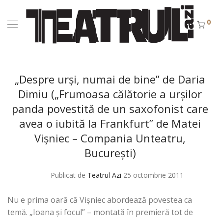
0
„Despre urşi, numai de bine” de Daria
Dimiu („Frumoasa călătorie a urşilor
panda povestită de un saxofonist care
avea o iubită la Frankfurt” de Matei
Vişniec – Compania Unteatru,
Bucureşti)
Publicat de
Teatrul Azi
25 octombrie 2011
Nu e prima oară că Vişniec abordează povestea ca
temă. „Ioana şi focul” – montată în premieră tot de