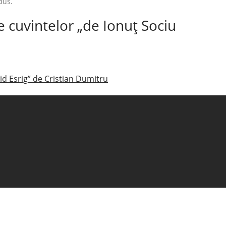
dus.
e cuvintelor „de Ionuţ Sociu
d Esrig” de Cristian Dumitru