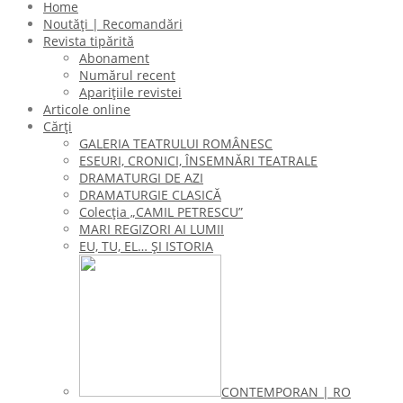
Home
Noutăți | Recomandări
Revista tipărită
Abonament
Numărul recent
Aparițiile revistei
Articole online
Cărți
GALERIA TEATRULUI ROMÂNESC
ESEURI, CRONICI, ÎNSEMNĂRI TEATRALE
DRAMATURGI DE AZI
DRAMATURGIE CLASICĂ
Colecţia „CAMIL PETRESCU”
MARI REGIZORI AI LUMII
EU, TU, EL… ŞI ISTORIA
CONTEMPORAN | RO