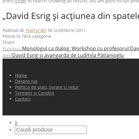
press
Enter
to search
Showing all results:
Nu am găsit niciun pro
„David Esrig şi acţiunea din spatel
Publicat de
Teatrul Azi
30 octombrie 2011
Postat în Fără categorie.
Share
„Monologul ca dialog. Workshop cu profesorul Davi
Previous
David Esrig şi avangarda de Ludmila Patlanjoglu
Next
Home
Despre noi
Politica de plati, livrare si retur
Termeni și Condiții
Contact
0