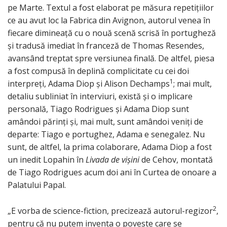
pe Marte. Textul a fost elaborat pe măsura repetițiilor
ce au avut loc la Fabrica din Avignon, autorul venea în
fiecare dimineață cu o nouă scenă scrisă în portugheză
și tradusă imediat în franceză de Thomas Resendes,
avansând treptat spre versiunea finală. De altfel, piesa
a fost compusă în deplină complicitate cu cei doi
1
interpreți, Adama Diop și Alison Dechamps
; mai mult,
detaliu subliniat în interviuri, există și o implicare
personală, Tiago Rodrigues și Adama Diop sunt
amândoi părinți și, mai mult, sunt amândoi veniți de
departe: Tiago e portughez, Adama e senegalez. Nu
sunt, de altfel, la prima colaborare, Adama Diop a fost
un inedit Lopahin în
Livada de vișini
de Cehov, montată
de Tiago Rodrigues acum doi ani în Curtea de onoare a
Palatului Papal.
2
„E vorba de science-fiction, precizează autorul-regizor
,
pentru că nu putem inventa o poveste care se