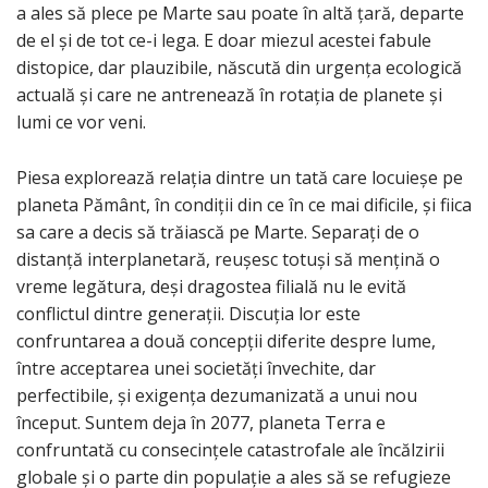
a ales să plece pe Marte sau poate în altă țară, departe
de el și de tot ce-i lega. E doar miezul acestei fabule
distopice, dar plauzibile, născută din urgența ecologică
actuală și care ne antrenează în rotația de planete și
lumi ce vor veni.
Piesa explorează relația dintre un tată care locuieșe pe
planeta Pământ, în condiții din ce în ce mai dificile, și fiica
sa care a decis să trăiască pe Marte. Separați de o
distanță interplanetară, reușesc totuși să mențină o
vreme legătura, deși dragostea filială nu le evită
conflictul dintre generații. Discuția lor este
confruntarea a două concepții diferite despre lume,
între acceptarea unei societăți învechite, dar
perfectibile, și exigența dezumanizată a unui nou
început. Suntem deja în 2077, planeta Terra e
confruntată cu consecințele catastrofale ale încălzirii
globale și o parte din populație a ales să se refugieze