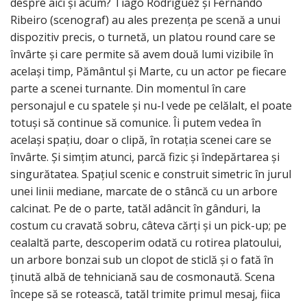
despre aici și acum? Tiago Rodriguez și Fernando
Ribeiro (scenograf) au ales prezența pe scenă a unui
dispozitiv precis, o turnetă, un platou round care se
învârte și care permite să avem două lumi vizibile în
același timp, Pământul și Marte, cu un actor pe fiecare
parte a scenei turnante. Din momentul în care
personajul e cu spatele și nu-l vede pe celălalt, el poate
totuși să continue să comunice. Îi putem vedea în
același spațiu, doar o clipă, în rotația scenei care se
învârte. Și simțim atunci, parcă fizic și îndepărtarea și
singurătatea. Spațiul scenic e construit simetric în jurul
unei linii mediane, marcate de o stâncă cu un arbore
calcinat. Pe de o parte, tatăl adâncit în gânduri, la
costum cu cravată sobru, câteva cărți și un pick-up; pe
cealaltă parte, descoperim odată cu rotirea platoului,
un arbore bonzai sub un clopot de sticlă și o fată în
ținută albă de tehniciană sau de cosmonaută. Scena
începe să se rotească, tatăl trimite primul mesaj, fiica