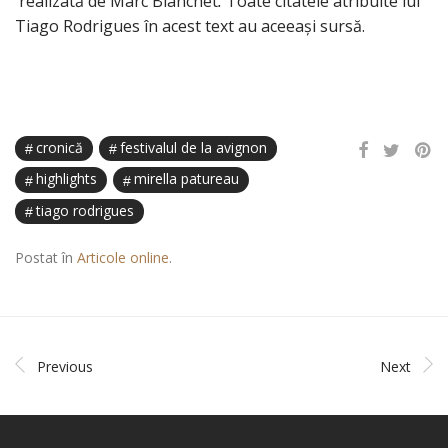
realizată de Marc Blanchet
.
Toate citatele atribuite lui
Tiago Rodrigues în acest text au aceeași sursă.
cronică
festivalul de la avignon
highlights
mirella patureau
tiago rodrigues
Postat în
Articole online
.
Previous
Next