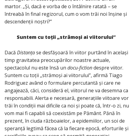
martor. „Și, dacă e vorba de o întâlnire ratată – se
întreabă în final regizorul, cum o vom trăi noi înșine și
descendenții noștri?”
Suntem cu toții „strămoși ai viitorului”
Dacă
Distanța
se desfășoară în viitor purtând în același
timp gravitatea preocupărilor noastre actuale,
spectacolul nu este însă un
docu-fiction
despre viitor.
Suntem cu toții „strămoși ai viitorului”, afirmă Tiago
Rodriguez având o formulare percutantă și care ne
angajează, căci, consideră el, viitorul ne va desemna ca
responsabili. Alerta e necesară, generațiile viitoare vor
trăi în condiții mai dificile ca noi și poate că, într-o zi, nu
vom mai fi capabli să coexistăm pe Pământ. Pănă în
prezent, în ciuda războaielor, a epidemiilor, un soi de
speranță legtimă făcea că la fiecare epocă, eforturile și