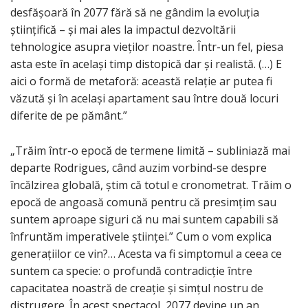
desfășoară în 2077 fără să ne gândim la evoluția
științifică – și mai ales la impactul dezvoltării
tehnologice asupra vieților noastre. Într-un fel, piesa
asta este în același timp distopică dar și realistă. (…) E
aici o formă de metaforă: această relație ar putea fi
văzută și în același apartament sau între două locuri
diferite de pe pământ.”
„Trăim într-o epocă de termene limită – subliniază mai
departe Rodrigues, când auzim vorbind-se despre
încălzirea globală, știm că totul e cronometrat. Trăim o
epocă de angoasă comună pentru că presimțim sau
suntem aproape siguri că nu mai suntem capabili să
înfruntăm imperativele științei.” Cum o vom explica
generațiilor ce vin?… Acesta va fi simptomul a ceea ce
suntem ca specie: o profundă contradicție între
capacitatea noastră de creație și simțul nostru de
distrugere. În acest spectacol, 2077 devine un an