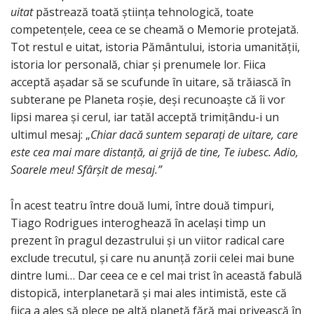
uitat
păstrează toată știința tehnologică, toate
competențele, ceea ce se cheamă o Memorie protejată.
Tot restul e uitat, istoria Pământului, istoria umanității,
istoria lor personală, chiar și prenumele lor. Fiica
acceptă așadar să se scufunde în uitare, să trăiască în
subterane pe Planeta roșie, deși recunoaște că îi vor
lipsi marea și cerul, iar tatăl acceptă trimițându-i un
ultimul mesaj: „
Chiar dacă suntem separați de uitare, care
este cea mai mare distanță, ai grijă de tine, Te iubesc. Adio,
Soarele meu! Sfârșit de mesaj.”
În acest teatru între două lumi, între două timpuri,
Tiago Rodrigues interoghează în același timp un
prezent în pragul dezastrului și un viitor radical care
exclude trecutul, și care nu anunță zorii celei mai bune
dintre lumi… Dar ceea ce e cel mai trist în această fabulă
distopică, interplanetară și mai ales intimistă, este că
fiica a ales să plece pe altă planetă fără mai privească în