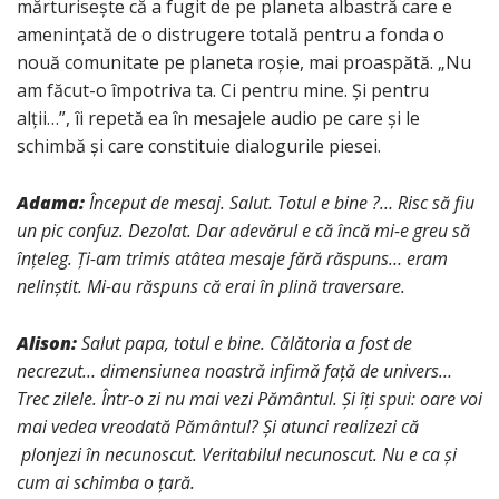
mărturisește că a fugit de pe planeta albastră care e
amenințată de o distrugere totală pentru a fonda o
nouă comunitate pe planeta roșie, mai proaspătă. „Nu
am făcut-o împotriva ta. Ci pentru mine. Și pentru
alții…”, îi repetă ea în mesajele audio pe care și le
schimbă și care constituie dialogurile piesei.
Adama
:
Început de mesaj. Salut. Totul e bine ?… Risc să fiu
un pic confuz. Dezolat. Dar adevărul e că încă mi-e greu să
înțeleg. Ți-am trimis atâtea mesaje fără răspuns… eram
nelinștit. Mi-au răspuns că erai în plină traversare.
Alison:
Salut papa, totul e bine. Călătoria a fost de
necrezut… dimensiunea noastră infimă față de univers…
Trec zilele. Într-o zi nu mai vezi Pământul. Și îți spui: oare voi
mai vedea vreodată Pământul? Și atunci realizezi că
plonjezi în necunoscut. Veritabilul necunoscut. Nu e ca și
cum ai schimba o țară.