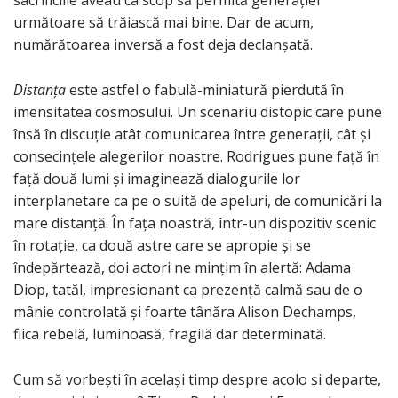
sacrificiile aveau ca scop să permită generației
următoare să trăiască mai bine. Dar de acum,
numărătoarea inversă a fost deja declanșată.
Distanța
este astfel o fabulă-miniatură pierdută în
imensitatea cosmosului. Un scenariu distopic care pune
însă în discuție atât comunicarea între generații, cât și
consecințele alegerilor noastre. Rodrigues pune față în
față două lumi și imaginează dialogurile lor
interplanetare ca pe o suită de apeluri, de comunicări la
mare distanță. În fața noastră, într-un dispozitiv scenic
în rotație, ca două astre care se apropie și se
îndepărtează, doi actori ne mințim în alertă: Adama
Diop, tatăl, impresionant ca prezență calmă sau de o
mânie controlată și foarte tânăra Alison Dechamps,
fiica rebelă, luminoasă, fragilă dar determinată.
Cum să vorbești în același timp despre acolo și departe,