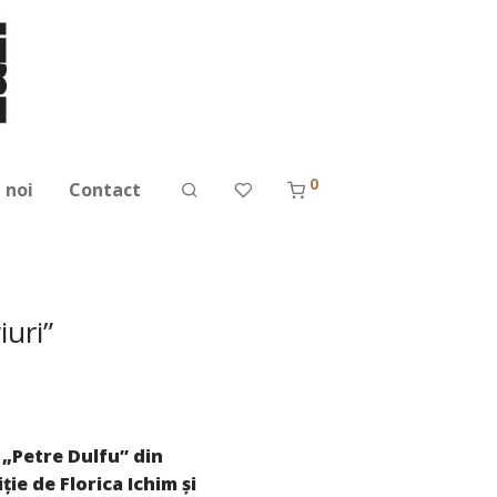
0
 noi
Contact
iuri”
e „Petre Dulfu” din
ie de Florica Ichim și