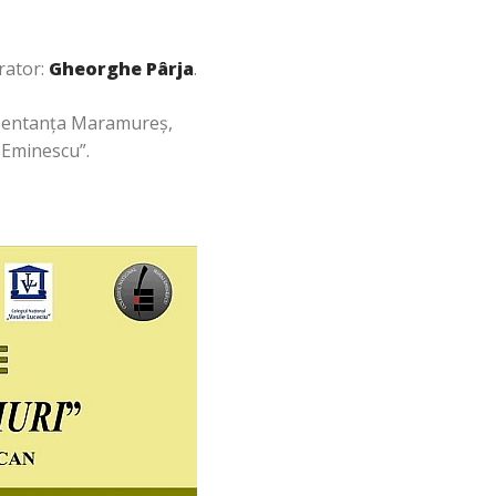
rator:
Gheorghe Pârja
.
rezentanța Maramureș,
i Eminescu”.