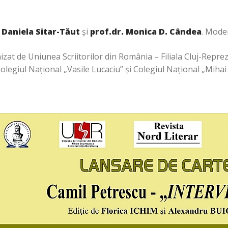
. Daniela Sitar-Tăut
și
prof.dr. Monica D. Cândea
. Mode
zat de Uniunea Scriitorilor din România – Filiala Cluj-Rep
Colegiul Național „Vasile Lucaciu” și Colegiul Național „Mi­ha