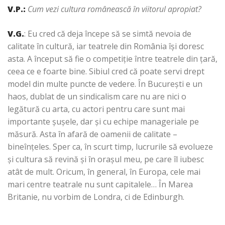
V.P.
:
Cum vezi cultura românească în viitorul apropiat?
V.G.
: Eu cred că deja începe să se simtă nevoia de
calitate în cultură, iar teatrele din România îşi doresc
asta. A început să fie o competiţie între teatrele din ţară,
ceea ce e foarte bine. Sibiul cred că poate servi drept
model din multe puncte de vedere. În Bucureşti e un
haos, dublat de un sindicalism care nu are nici o
legătură cu arta, cu actori pentru care sunt mai
importante şuşele, dar şi cu echipe manageriale pe
măsură. Asta în afară de oamenii de calitate –
bineînţeles. Sper ca, în scurt timp, lucrurile să evolueze
şi cultura să revină şi în oraşul meu, pe care îl iubesc
atât de mult. Oricum, în general, în Europa, cele mai
mari centre teatrale nu sunt capitalele… În Marea
Britanie, nu vorbim de Londra, ci de Edinburgh.