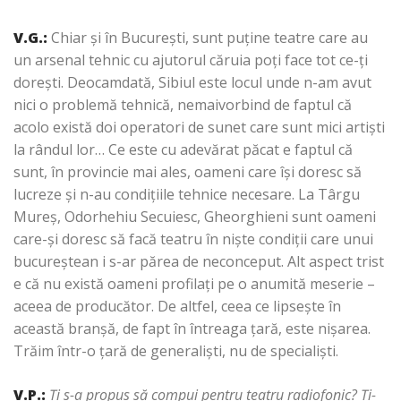
V.G.:
Chiar şi în Bucureşti, sunt puţine teatre care au
un arsenal tehnic cu ajutorul căruia poţi face tot ce-ţi
doreşti. Deocamdată, Sibiul este locul unde n-am avut
nici o problemă tehnică, nemaivorbind de faptul că
acolo există doi operatori de sunet care sunt mici artişti
la rândul lor… Ce este cu adevărat păcat e faptul că
sunt, în provincie mai ales, oameni care îşi doresc să
lucreze şi n-au condiţiile tehnice necesare. La Târgu
Mureş, Odorhehiu Secuiesc, Gheorghieni sunt oameni
care-şi doresc să facă teatru în nişte condiţii care unui
bucureştean i s-ar părea de neconceput. Alt aspect trist
e că nu există oameni profilaţi pe o anumită meserie –
aceea de producător. De altfel, ceea ce lipseşte în
această branşă, de fapt în întreaga ţară, este nişarea.
Trăim într-o ţară de generalişti, nu de specialişti.
V.P.:
Ţi s-a propus să compui pentru teatru radiofonic?
Ţi-