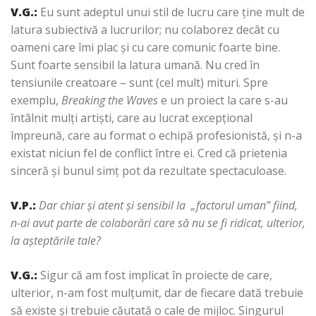
V.G.:
Eu sunt adeptul unui stil de lucru care ţine mult de
latura subiectivă a lucrurilor; nu colaborez decât cu
oameni care îmi plac şi cu care comunic foarte bine.
Sunt foarte sensibil la latura umană. Nu cred în
tensiunile creatoare – sunt (cel mult) mituri. Spre
exemplu,
Breaking the Waves
e un proiect la care s-au
întâlnit mulţi artişti, care au lucrat excepţional
împreună, care au format o echipă profesionistă, şi n-a
existat niciun fel de conflict între ei. Cred că prietenia
sinceră şi bunul simţ pot da rezultate spectaculoase.
V.P.:
Dar chiar şi atent şi sensibil la
„factorul uman” fiind,
n-ai avut parte de colaborări care să nu se fi ridicat, ulterior,
la aşteptările tale?
V.G.
:
Sigur că am fost implicat în proiecte de care,
ulterior, n-am fost mulţumit, dar de fiecare dată trebuie
să existe şi trebuie căutată o cale de mijloc. Singurul