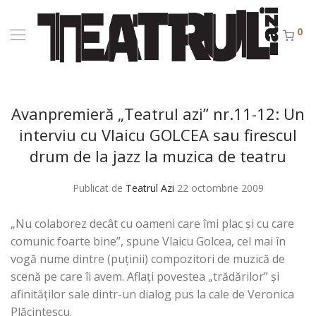
0
Avanpremieră „Teatrul azi” nr.11-12: Un
interviu cu Vlaicu GOLCEA sau firescul
drum de la jazz la muzica de teatru
Publicat de
Teatrul Azi
22 octombrie 2009
„Nu colaborez decât cu oameni care îmi plac şi cu care
comunic foarte bine”, spune Vlaicu Golcea, cel mai în
vogă nume dintre (puţinii) compozitori de muzică de
scenă pe care îi avem. Aflaţi povestea „trădărilor” şi
afinităţilor sale dintr-un dialog pus la cale de Veronica
Plăcintescu.