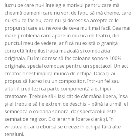
lucru pe care nu-l înţeleg e motivul pentru care mă
cheamă oamenii care nu vor, de fapt, să mă cheme, care
nu ştiu ce fac eu, care nu-şi doresc să accepte ce le
propun şi care au nevoie de ceva mult mai facil. Cea mai
mare problemă care apare în muzica de teatru, din
punctul meu de vedere, ar fi că nu există o graniţă
concretă între ilustraţia muzicală şi compoziţia
originală. Eu îmi doresc să fac coloane sonore 100%
originale, special compuse pentru un spectacol. Un act
creator onest implică muncă de echipă. Dacă ţi-ai
propus să lucrezi cu un compozitor, într-un fel sau
altul, îl creditezi ca parte componentă a echipei
creatoare. Trebuie să-i laşi cât de cât mână liberă, însă
şi el trebuie să fie extrem de deschis – până la urmă, el
semnează o coloană sonoră, dar spectacolul este
semnat de regizor. E o ierarhie foarte clară şi, în
virtutea ei, ar trebui să se creeze în echipă fără alte
tensiuni.