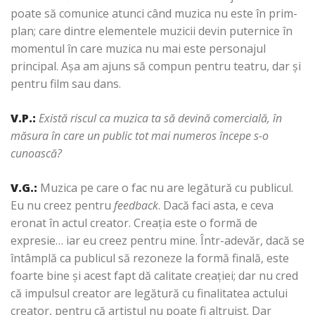
poate să comunice atunci când muzica nu este în prim-
plan; care dintre elementele muzicii devin puternice în
momentul în care muzica nu mai este personajul
principal. Aşa am ajuns să compun pentru teatru, dar şi
pentru film sau dans.
V.P.:
Există riscul ca muzica ta să devină comercială, în
măsura în care un public tot mai numeros începe s-o
cunoască?
V.G.
:
Muzica pe care o fac nu are legătură cu publicul.
Eu nu creez pentru
feedback
. Dacă faci asta, e ceva
eronat în actul creator. Creaţia este o formă de
expresie… iar eu creez pentru mine. Într-adevăr, dacă se
întâmplă ca publicul să rezoneze la formă finală, este
foarte bine şi acest fapt dă calitate creaţiei; dar nu cred
că impulsul creator are legătură cu finalitatea actului
creator, pentru că artistul nu poate fi altruist. Dar