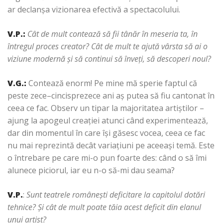
ar declanşa vizionarea efectivă a spectacolului.
V.P.
:
Cât de mult contează să fii tânăr în meseria ta, în
întregul proces creator? Cât de mult te ajută vârsta să ai o
viziune modernă şi să continui să înveţi, să descoperi noul?
V.G.:
Contează enorm! Pe mine mă sperie faptul că
peste zece–cincisprezece ani aş putea să fiu cantonat în
ceea ce fac. Observ un tipar la majoritatea artiştilor –
ajung la apogeul creaţiei atunci când experimentează,
dar din momentul în care îşi găsesc vocea, ceea ce fac
nu mai reprezintă decât variaţiuni pe aceeaşi temă. Este
o întrebare pe care mi-o pun foarte des: când o să îmi
alunece piciorul, iar eu n-o să-mi dau seama?
V.P.
:
Sunt teatrele româneşti deficitare la capitolul dotări
tehnice? Şi cât de mult poate tăia acest deficit din elanul
unui artist?