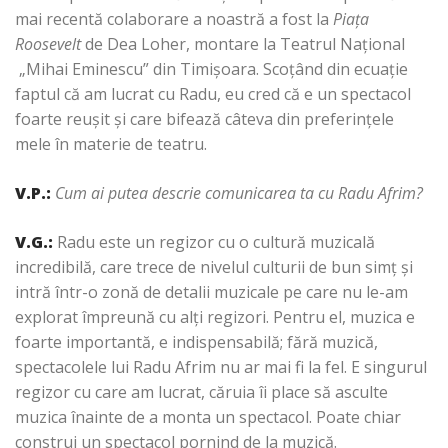
mai recentă colaborare a noastră a fost la
Piaţa
Roosevelt
de Dea Loher, montare la Teatrul Naţional
„Mihai Eminescu” din Timişoara. Scoţând din ecuaţie
faptul că am lucrat cu Radu, eu cred că e un spectacol
foarte reuşit şi care bifează câteva din preferinţele
mele în materie de teatru.
V.P.:
Cum ai putea descrie comunicarea ta cu Radu Afrim?
V.G.:
Radu este un regizor cu o cultură muzicală
incredibilă, care trece de nivelul culturii de bun simţ şi
intră într-o zonă de detalii muzicale pe care nu le-am
explorat împreună cu alţi regizori. Pentru el, muzica e
foarte importantă, e indispensabilă; fără muzică,
spectacolele lui Radu Afrim nu ar mai fi la fel. E singurul
regizor cu care am lucrat, căruia îi place să asculte
muzica înainte de a monta un spectacol. Poate chiar
construi un spectacol pornind de la muzică.