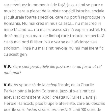
care evoluez în momentul de faţă. Jazz-ul mi se pare o
muzică care a plecat de la nişte condiţii istorice, sociale
şi culturale foarte specifice, care nu pot fi reproduse în
România. Nu mai cred în muzica asta… nu mai cred în
mine făcând-o… nu mai reuşesc să mă exprim astfel. E o
doză mult prea mare de limbaj care trebuie respectată
ca să mai poţi fii liber. Nu e vorba de suficienţă sau
snobism… însă nu mai simt nevoia; nu mă mai identific
cu acest gen.
V.P.
:
Care sunt perioadele din jazz care te-au fascinat cel
mai mult?
V.G.
: Aş spune că de la
bebop
încolo; de la Charlie
Parker până la John Coltrane, jazz-ul s-a simţit cu
adevărat consistent. Apoi, creaţia lui Miles Davis şi
Herbie Hancock, plus trupele aferente, care au deschis
porţile spre
fusion
şi spre
progresiv
. Şi anii ’80 sunt de