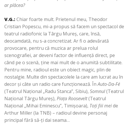
ar plăcea?
V.G.:
Chiar foarte mult. Prietenul meu, Theodor
Cristian Popescu, mi-a propus să facem un spectacol de
teatrul radiofonic la Târgu Mureş, care, însă,
deocamdată, nu s-a concretizat. Ar fi o adevărată
provocare, pentru că muzica ar prelua rolul
scenografiei, ar deveni factor de influenţă direct, pe
când pe o scenă, ţine mai mult de o anumită subtilitate.
Pentru mine, radioul este un obiect magic, plin de
nostalgie. Multe din spectacolele la care am lucrat au în
decor şi câte un radio care funcţionează. În
Auto-Da-Fé
(Teatrul Naţional „Radu Stanca”, Sibiu),
Somnul
(Teatrul
Naţional Târgu Mureş),
Piaţa Roosevelt
(Teatrul
Naţional „Mihai Eminescu”, Timişoara),
Toţi fiii mei
de
Arthur Miller (la TNB) – radioul devine personaj
principal fără să-ţi dai seama…