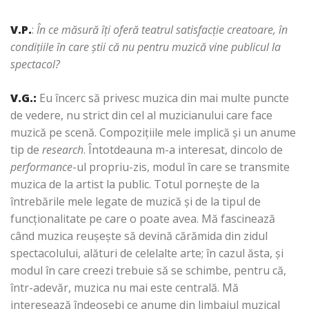
V.P.
:
În ce măsură îţi oferă teatrul satisfacţie creatoare, în
condiţiile în care ştii că nu pentru muzică vine publicul la
spectacol?
V.G.
:
Eu încerc să privesc muzica din mai multe puncte
de vedere, nu strict din cel al muzicianului care face
muzică pe scenă. Compoziţiile mele implică şi un anume
tip de
research
. Întotdeauna m-a interesat, dincolo de
performance
-ul propriu-zis, modul în care se transmite
muzica de la artist la public. Totul porneşte de la
întrebările mele legate de muzică şi de la tipul de
funcţionalitate pe care o poate avea. Mă fascinează
când muzica reuşeşte să devină cărămida din zidul
spectacolului, alături de celelalte arte; în cazul ăsta, şi
modul în care creezi trebuie să se schimbe, pentru că,
într-adevăr, muzica nu mai este centrală. Mă
interesează îndeosebi ce anume din limbajul muzical