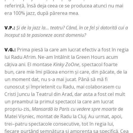
referinţă, însă deja ceea ce se producea atunci nu mai
era 100% jazz, după părerea mea.
V.P.
:
Şi de la jazz la… teatru?
Când, în ce fel şi datorită cui a
început să te pasioneze acest domeniu?
V.G.
:
Prima piesă la care am lucrat efectiv a fost în regia
lui Radu Afrim. Ne-am întâlnit la Green Hours acum
câţiva ani. El montase
Kinky ZoOne
, spectacol foarte
bun, care mie îmi plăcea enorm şi care, din păcate, de la
un moment dat, nu s-a mai jucat. Până să mă fi
cunoscut şi împrietenit cu Radu, mai colaborasem cu
Cristi Juncu la Teatrul din Arad, dar asta a fost cel mult
un preambul la primul spectacol la care am lucrat
propriu-zis,
Mansardă la Paris cu vedere spre moarte
de
Matei Vişniec, montat de Radu la Cluj. Au urmat, apoi,
trei–patru spectacole consecutive, tot în regia lui,
fiecare purtând semnătura şi amprenta sa specifică. Cea