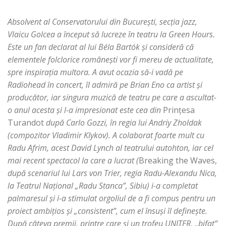
Absolvent al Conservatorului din Bucureşti, secţia jazz,
Vlaicu Golcea a început să lucreze în teatru la Green Hours.
Este un fan declarat al lui Béla Bartók şi consideră că
elementele folclorice româneşti vor fi mereu de actualitate,
spre inspiraţia multora. A avut ocazia să-i vadă pe
Radiohead în concert, îl admiră pe Brian Eno ca artist şi
producător, iar singura muzică de teatru pe care a ascultat-
o anul acesta şi l-a impresionat este cea din
Prinţesa
Turandot
după Carlo Gozzi, în regia lui Andriy Zholdak
(compozitor Vladimir Klykov). A colaborat foarte mult cu
Radu Afrim, acest David Lynch al teatrului autohton, iar cel
mai recent spectacol la care a lucrat (
Breaking the Waves,
după scenariul lui Lars von Trier, regia Radu-Alexandu Nica,
la Teatrul Naţional „Radu Stanca”, Sibiu) i-a completat
palmaresul şi i-a stimulat orgoliul de a fi compus pentru un
proiect ambiţios şi „consistent”, cum el însuşi îl defineşte.
După câteva premii, printre care şi un trofeu UNITER, „bifat”