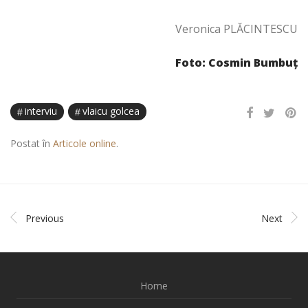
Veronica PLĂCINTESCU
Foto: Cosmin Bumbuţ
interviu
vlaicu golcea
Postat în
Articole online
.
Previous
Next
Home