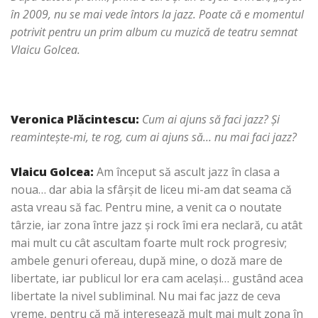
în 2009, nu se mai vede întors la jazz. Poate că e momentul
potrivit pentru un prim album cu muzică de teatru semnat
Vlaicu Golcea.
Veronica Plăcintescu
:
Cum ai ajuns să faci jazz?
Şi
reaminteşte-mi, te rog, cum ai ajuns să… nu mai faci jazz?
Vlaicu Golcea
:
Am început să ascult jazz în clasa a
noua… dar abia la sfârşit de liceu mi-am dat seama că
asta vreau să fac. Pentru mine, a venit ca o noutate
târzie, iar zona între jazz şi rock îmi era neclară, cu atât
mai mult cu cât ascultam foarte mult rock progresiv;
ambele genuri ofereau, după mine, o doză mare de
libertate, iar publicul lor era cam acelaşi… gustând acea
libertate la nivel subliminal. Nu mai fac jazz de ceva
vreme, pentru că mă interesează mult mai mult zona în