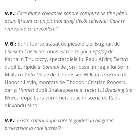
V.P.
:
Care dintre coloanele sonore compuse de tine până
acum îţi sunt cu un pic mai dragi decât celelalte? Care te
reprezintă cu precădere?
V.G.
:
Sunt foarte ataşat de piesele Liei Bugnar; de
Cheek to Cheek
de Jonas Gardell şi
joi.megaJo
y de
Kathalin Thuroczy, spectacolele lui Radu Afrim;
Electra
după Euripide şi
Somnul
de Jon Fosse, în regia lui Sorin
Militaru;
Auto-Da-Fé
de Tennessee Williams şi
Krum
de
Hanoch Levin, montate de Theodor Cristian Popescu;
dar şi
Hamlet
după Shakespeare şi recentul
Breaking the
Waves
, după Lars von Trier, puse în scenă de Radu-
Alexandu Nica.
V.P.:
Există criterii după care te ghidezi în alegerea
proiectelor la care lucrezi?