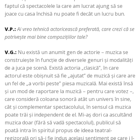
faptul că spectacolele la care am lucrat ajung să se
joace cu casa închisă nu poate fi decât un lucru bun.
V.P.
:
Ai vreo tehnică actoricească preferată, care crezi că se
potriveşte mai bine compoziţiilor tale?
V.G.:
Nu există un anumit gen de actorie – muzica se
construieşte în funcţie de diversele genuri şi modalităţi
de a juca pe scenă. Există actoria „clasică”, în care
actorul este obişnuit să fie „ajutat” de muzică şi care are
un fel de „a vorbi peste” piesa muzicală. Mai există însă
şi un mod de raportare la muzică – pentru care votez –,
care consideră coloana sonoră atât un univers în sine,
cât şi complementar spectacolului, în sensul că muzica
poate trăi şi independent de el. Mi-aş dori ca ascultând
muzica doar (fără să vadă spectacolul), publicul să
poată intra în spiritul propus de ideea teatral-
regizorală ori să-i fie indus acelaşi sentiment pe care i l-