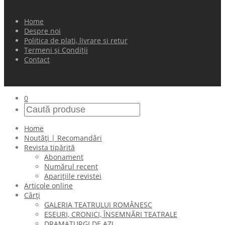
Home
Despre noi
Politica de plati, livrare si retur
Termeni și Condiții
Contact
0
Home
Noutăți | Recomandări
Revista tipărită
Abonament
Numărul recent
Aparițiile revistei
Articole online
Cărți
GALERIA TEATRULUI ROMÂNESC
ESEURI, CRONICI, ÎNSEMNĂRI TEATRALE
DRAMATURGI DE AZI