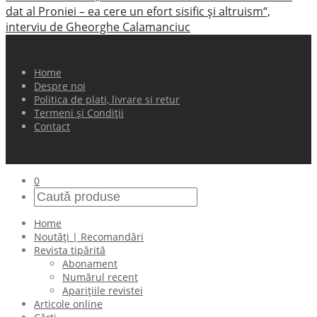
dat al Proniei – ea cere un efort sisific şi altruism“,
interviu de Gheorghe Calamanciuc
Home
Despre noi
Politica de plati, livrare si retur
Termeni și Condiții
Contact
0
Home
Noutăți | Recomandări
Revista tipărită
Abonament
Numărul recent
Aparițiile revistei
Articole online