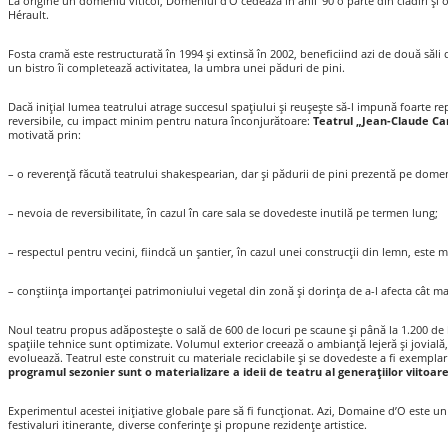
La origine un domeniu viticol, Domeniul d’O cedează în anii ’90 o parte din clădiri și o
Hérault.
Fosta cramă este restructurată în 1994 şi extinsă în 2002, beneficiind azi de două săli 
un bistro îi completează activitatea, la umbra unei păduri de pini.
Dacă inițial lumea teatrului atrage succesul spaţiului şi reuşeşte să-l impună foarte re
reversibile, cu impact minim pentru natura înconjurătoare:
Teatrul „Jean-Claude Ca
motivată prin:
– o reverență făcută teatrului shakespearian, dar şi pădurii de pini prezentă pe dome
– nevoia de reversibilitate, în cazul în care sala se dovedeste inutilă pe termen lung;
– respectul pentru vecini, fiindcă un şantier, în cazul unei construcții din lemn, est
– conştiința importanței patrimoniului vegetal din zonă şi dorința de a-l afecta cât ma
Noul teatru propus adăposteşte o sală de 600 de locuri pe scaune şi până la 1.200 de lo
spaţiile tehnice sunt optimizate. Volumul exterior creează o ambianţă lejeră şi jovială,
evoluează. Teatrul este construit cu materiale reciclabile şi se dovedeste a fi exempl
programul sezonier sunt o materializare a ideii de teatru al generațiilor viitoa
Experimentul acestei inițiative globale pare să fi funcționat. Azi, Domaine d’O este un t
festivaluri itinerante, diverse conferințe şi propune rezidențe artistice.