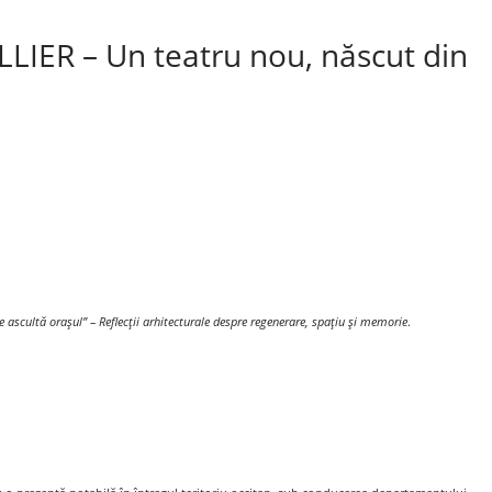
LIER – Un teatru nou, născut din
re ascultă orașul” –
Reflecții arhitecturale despre regenerare, spațiu și memorie
.