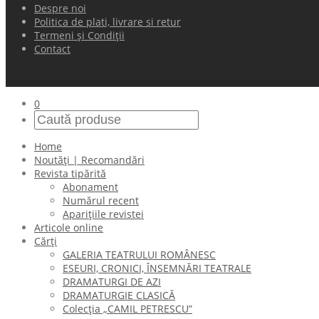
Despre noi
Politica de plati, livrare si retur
Termeni și Condiții
Contact
0
Home
Noutăți | Recomandări
Revista tipărită
Abonament
Numărul recent
Aparițiile revistei
Articole online
Cărți
GALERIA TEATRULUI ROMÂNESC
ESEURI, CRONICI, ÎNSEMNĂRI TEATRALE
DRAMATURGI DE AZI
DRAMATURGIE CLASICĂ
Colecţia „CAMIL PETRESCU”