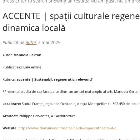
press
Enter
to search
Showing all results:
Nu am găsit niciun pro
ACCENTE | spații culturale regen
dinamica locală
Publicat de
Autor
7 mai 2025
Autor:
Manuela Certan
Publicat
exclusiv online
Rubrica:
accente
| Sustenabil, regenerativ, relevant?
*Prezentul studiu de caz face parte dintr-un articol mai amplu al arh. Manuela Certan, 
Localizare:
Sudul Franţei, regiunea Occitanie, oraşul Montpellier cu 302.450 de locuit
Arhitect:
Philippe Cervantes, A+ Architecture
Website:
https://www.domainedo.fr/domaine-do/espaces/theatre-d-o