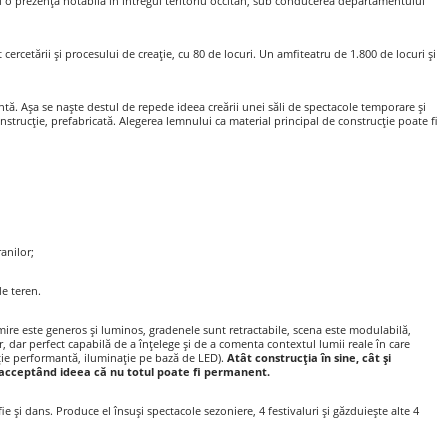
c cu o prezență notabilă în întregul teritoriu occitan, sub conducerea departamentului
ercetării şi procesului de creație, cu 80 de locuri. Un amfiteatru de 1.800 de locuri şi
entă. Aşa se naşte destul de repede ideea creării unei săli de spectacole temporare şi
nstrucţie, prefabricată. Alegerea lemnului ca material principal de construcţie poate fi
anilor;
de teren.
imire este generos şi luminos, gradenele sunt retractabile, scena este modulabilă,
, dar perfect capabilă de a înțelege şi de a comenta contextul lumii reale în care
aţie performantă, iluminaţie pe bază de LED).
Atât construcția în sine, cât şi
ar acceptând ideea că nu totul poate fi permanent.
ie şi dans. Produce el însuşi spectacole sezoniere, 4 festivaluri şi găzduieşte alte 4