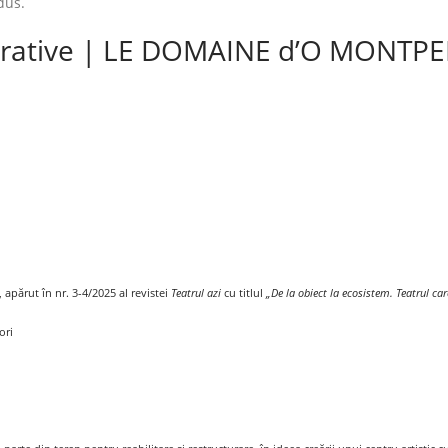
dus.
erative | LE DOMAINE d’O MONTPEL
apărut în nr. 3-4/2025 al revistei
Teatrul azi
cu titlul
„De la obiect la ecosistem. Teatrul ca
ori