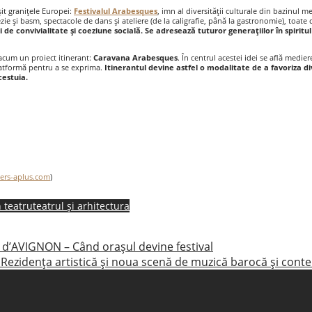
it granițele Europei:
Festivalul Arabesques
, imn al diversității culturale din bazinul 
ie şi basm, spectacole de dans şi ateliere (de la caligrafie, până la gastronomie), toate 
de convivialitate şi coeziune socială. Se adresează tuturor generațiilor în spiritul m
 acum un proiect itinerant:
Caravana Arabesques
. În centrul acestei idei se află mediere
platformă pentru a se exprima.
Itinerantul devine astfel o modalitate de a favoriza di
cestuia.
iers-aplus.com
)
n teatru
teatrul și arhitectura
 d’AVIGNON – Când oraşul devine festival
– Rezidenţa artistică şi noua scenă de muzică barocă şi co