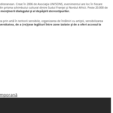
mediteranean. Creat în 2006 de Asociația UNi’SONS, evenimentul are loc în fiecare
din prisma schimbului cultural dintre Sudul Franței şi Nordul Africii. Peste 20.000 de
enținerii dialogului şi al depăşirii stereotipurilor.
a prin artă în teritorii sensibile, organizarea de întâlniri cu artiştii, sensibilizarea
versitatea, de a (re)
țese legături între zone izolate şi de a oferi accesul la
ntemporană