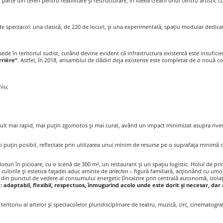
 parte din teren pentru reabilitare şi restructurare, în ideea creării unui centru artisti
de spectacol: una clasică, de 220 de locuri, şi una experimentală, spaţiu modular dedicat c
pede în teritoriul sudist, curând devine evident că infrastructura existentă este insufici
rrière”
. Astfel, în 2018, ansamblul de clădiri deja existente este completat de o nouă co
niu;
e mult mai rapid, mai puţin zgomotos şi mai curat, având un impact minimizat asupra river
i puţin posibil, reflectate prin utilizarea unui minim de resurse pe o suprafața minimă 
curi în picioare, cu o scenă de 300 m², un restaurant şi un spațiu logistic. Holul de pr
 culorile şi estetica fațadei aduc aminte de
arlechin
– figură familiară, acționând cu umor
ar din punctul de vedere al consumului energetic (încalzire prin centrală autonomă, izol
re: adaptabil, flexibil, respectuos, înmugurind acolo unde este dorit şi necesar, d
eritoriu al artelor şi spectacolelor pluridisciplinare de teatru, muzică, circ, cinematograf