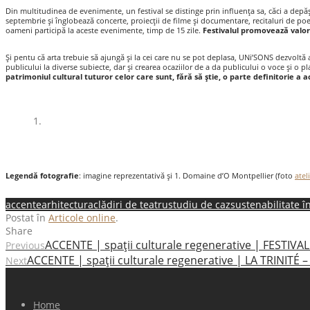
Din multitudinea de evenimente, un festival se distinge prin influenţa sa, căci a depăş
septembrie şi înglobează concerte, proiecții de filme şi documentare, recitaluri de poez
oameni participă la aceste evenimente, timp de 15 zile.
Festivalul promovează valori 
Şi pentu că arta trebuie să ajungă şi la cei care nu se pot deplasa, UNi’SONS dezvoltă
publicului la diverse subiecte, dar şi crearea ocaziilor de a da publicului o voce şi o 
patrimoniul cultural tuturor celor care sunt, fără să ştie, o parte definitorie a a
1.
Legendă fotografie
: imagine reprezentativă și 1. Domaine d’O Montpellier (foto
atel
accente
arhitectura
clădiri de teatru
studiu de caz
sustenabilitate î
Postat în
Articole online
.
Share
ACCENTE | spații culturale regenerative | FESTIVAL
Previous
ACCENTE | spații culturale regenerative | LA TRINITÉ 
Next
Home