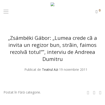
0
„Zsámbéki Gábor: „Lumea crede cã a
invita un regizor bun, strãin, faimos
rezolvã totul“”, interviu de Andreea
Dumitru
Publicat de
Teatrul Azi
19 noiembrie 2011
Postat în Fără categorie.