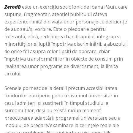
ZerodB
este un exerciţiu sociofonic de Ioana Păun, care
supune, fragmentar, atenţiei publicului câteva
experienţe-limită din viaţa unor personaje cu deficienţe
de auz sau/şi vorbire. Este o pledoarie pentru
toleranţă, etică, redefinirea handicapului, integrarea
minorităţilor şi luptă împotriva discriminării, a abuzului
de orice fel asupra celor lipsiţi de apărare, chiar
împotriva transformării lor în obiecte de consum prin
realizarea unor programe de divertisment, la limita
circului.
Scenele pornesc de la detalii precum accesibilitatea
fondurilor europene pentru sistemul universitar în
cazul admiterii şi susţinerii în timpul studiului a
surdomuţilor, deşi nu există niciun moment
preocuparea adaptării programei universitare sau a
modului de predare/examinare la cerinţele reale ale
celor cu probleme. Nu sunt iertate nici aberaţiile