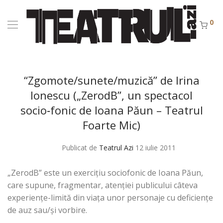
0
“Zgomote/sunete/muzică” de Irina
Ionescu („ZerodB”, un spectacol
socio‑fonic de Ioana Păun – Teatrul
Foarte Mic)
Publicat de
Teatrul Azi
12 iulie 2011
„ZerodB” este un exerciţiu sociofonic de Ioana Păun,
care supune, fragmentar, atenţiei publicului câteva
experienţe-limită din viaţa unor personaje cu deficienţe
de auz sau/şi vorbire.