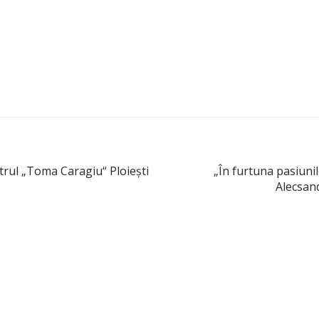
trul „Toma Caragiu“ Ploieşti
„În furtuna pasiuni
Alecsand