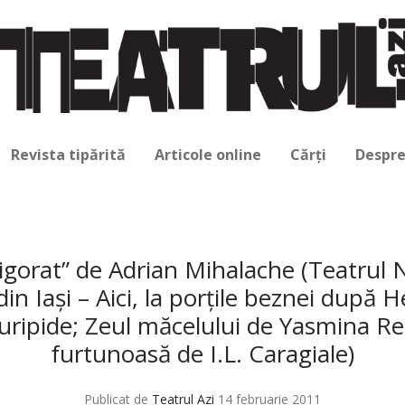
Revista tipărită
Articole online
Cărți
Despre
igorat” de Adrian Mihalache (Teatrul N
din Iaşi – Aici, la porţile beznei după H
Euripide; Zeul măcelului de Yasmina R
furtunoasă de I.L. Caragiale)
Publicat de
Teatrul Azi
14 februarie 2011