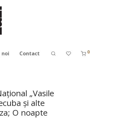
0
 noi
Contact
aţional „Vasile
ecuba şi alte
eza; O noapte