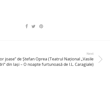
Next
lor joase” de Ştefan Oprea (Teatrul Naţional „Vasile
ri“ din Iaşi – O noapte furtunoasă de I.L. Caragiale)