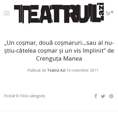
0
„Un coşmar, douã coşmaruri…sau al nu-
ştiu-câtelea coşmar şi un vis împlinit” de
Crenguţa Manea
Publicat de
Teatrul Azi
16 noiembrie 2011
Postat în Fără categorie.