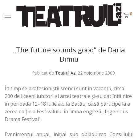
0
„The future sounds good” de Daria
Dimiu
Publicat de
Teatrul Azi
22 noiembrie 2009
În timp ce profesioniştii scenei sunt în vacanţă, circa
200 de liceeni iubitori ai artei teatrale şi‑au dat întâlnire
în perioada 12–18 iulie a.c. la Bacău, ca să participe la a
zecea ediţie a Festivalului în limba engleză „Ingenious
Drama Festival“.
Evenimentul anual, iniţial sub oblăduirea Consiliului