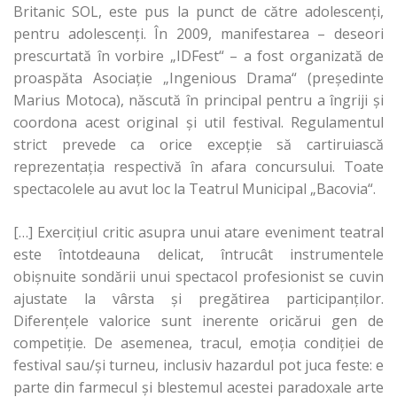
Britanic SOL, este pus la punct de către adolescenţi,
pentru adolescenţi. În 2009, manifestarea – deseori
prescurtată în vorbire „IDFest“ – a fost organizată de
proaspăta Asociaţie „Ingenious Drama“ (preşedinte
Marius Motoca), născută în principal pentru a îngriji şi
coordona acest original şi util festival. Regulamentul
strict prevede ca orice excepţie să cartiruiască
reprezentaţia respectivă în afara concursului. Toate
spectacolele au avut loc la Teatrul Municipal „Bacovia“.
[…] Exerciţiul critic asupra unui atare eveniment teatral
este întotdeauna delicat, întrucât instrumentele
obişnuite sondării unui spectacol profesionist se cuvin
ajustate la vârsta şi pregătirea participanţilor.
Diferenţele valorice sunt inerente oricărui gen de
competiţie. De asemenea, tracul, emoţia condiţiei de
festival sau/şi turneu, inclusiv hazardul pot juca feste: e
parte din farmecul şi blestemul acestei paradoxale arte