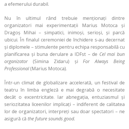
a efemerului durabil.
Nu în ultimul rând trebuie menţionaţi dintre
organizatori mai experimentaţii Marius Motoca şi
Dragoş Mihai – simpatici, inimoşi, serioşi, şi parcă
ubicui. În finalul ceremoniei de închidere s‑au decernat
şi diplomele – stimulente pentru echipa responsabilă cu
planificarea şi buna derulare a IDFst – de
Cel mai bun
organizator
(Simina Zidaru) şi
For Always Being
Professional
(Marius Motoca).
Într‑un climat de globalizare accelerată, un festival de
teatru în limba engleză e mai degrabă o necesitate
decât o excentricitate. Iar abnegaţia, entuziasmul şi
seriozitatea liceenilor implicaţi – indiferent de calitatea
lor de organizatori, interpreţi sau doar spectatori – ne
asigură că
the future sounds good.