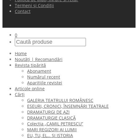
Termeni și Condiții
Contact
0
Home
Noutăți | Recomandări
Revista tipărită
Abonament
Numărul recent
Aparițiile revistei
Articole online
Cărți
GALERIA TEATRULUI ROMÂNESC
ESEURI, CRONICI, ÎNSEMNĂRI TEATRALE
DRAMATURGI DE AZI
DRAMATURGIE CLASICĂ
Colecţia „CAMIL PETRESCU”
MARI REGIZORI AI LUMII
EU, TU, EL… ŞI ISTORIA