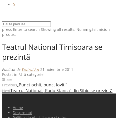
0
press
Enter
to search
Showing all results:
Nu am găsit niciun
produs.
Teatrul National Timisoara se
prezintã
Publicat de
Teatrul Azi
21 noiembrie 2011
Postat în Fără categorie.
Share
„Punct ochit, punct lovit!”
Previous
Teatrul National „Radu Stanca“ din Sibiu se prezintã
Next
Home
Despre noi
Politica de plati, livrare si retur