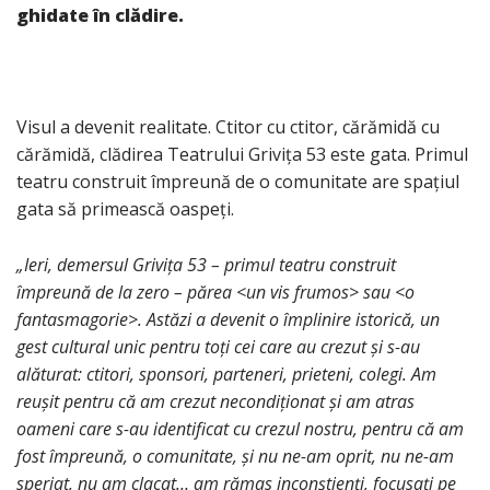
ghidate în clădire.
Visul a devenit realitate. Ctitor cu ctitor, cărămidă cu
cărămidă, clădirea Teatrului Grivița 53 este gata. Primul
teatru construit împreună de o comunitate are spațiul
gata să primească oaspeți.
„Ieri, demersul Grivița 53 – primul teatru construit
împreună de la zero – părea <un vis frumos> sau <o
fantasmagorie>. Astăzi a devenit o împlinire istorică, un
gest cultural unic pentru toți cei care au crezut și s-au
alăturat: ctitori, sponsori, parteneri, prieteni, colegi. Am
reușit pentru că am crezut necondiționat și am atras
oameni care s-au identificat cu crezul nostru, pentru că am
fost împreună, o comunitate, și nu ne-am oprit, nu ne-am
speriat, nu am clacat… am rămas inconștienți, focusați pe