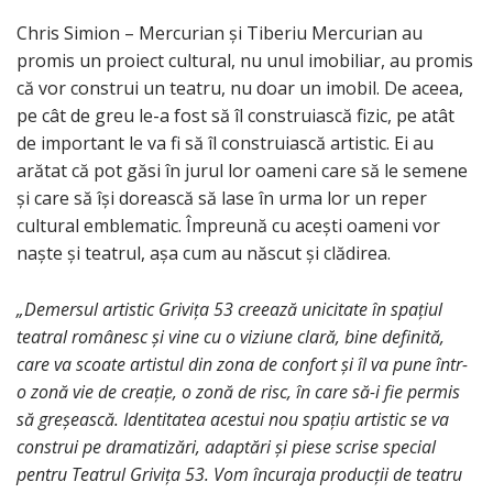
Chris Simion – Mercurian și Tiberiu Mercurian au
promis un proiect cultural, nu unul imobiliar, au promis
că vor construi un teatru, nu doar un imobil. De aceea,
pe cât de greu le-a fost să îl construiască fizic, pe atât
de important le va fi să îl construiască artistic. Ei au
arătat că pot găsi în jurul lor oameni care să le semene
și care să își dorească să lase în urma lor un reper
cultural emblematic. Împreună cu acești oameni vor
naște și teatrul, așa cum au născut și clădirea.
„Demersul artistic Grivița 53 creează unicitate în spațiul
teatral românesc și vine cu o viziune clară, bine definită,
care va scoate artistul din zona de confort și îl va pune într-
o zonă vie de creație, o zonă de risc, în care să-i fie permis
să greșească. Identitatea acestui nou spațiu artistic se va
construi pe dramatizări, adaptări și piese scrise special
pentru Teatrul Grivița 53. Vom încuraja producții de teatru