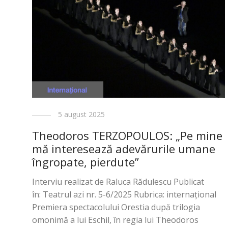
5 august 2025
Theodoros TERZOPOULOS: „Pe mine
mă interesează adevărurile umane
îngropate, pierdute”
Interviu realizat de Raluca Rădulescu Publicat
în: Teatrul azi nr. 5-6/2025 Rubrica: internațional
Premiera spectacolului Orestia după trilogia
omonimă a lui Eschil, în regia lui Theodoros