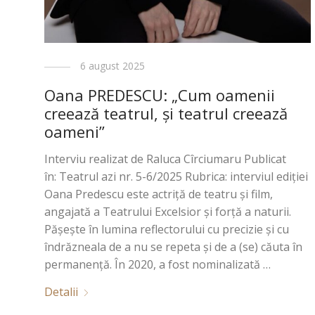
6 august 2025
Oana PREDESCU: „Cum oamenii
creează teatrul, și teatrul creează
oameni”
Interviu realizat de Raluca Cîrciumaru Publicat
în: Teatrul azi nr. 5-6/2025 Rubrica: interviul ediţiei
Oana Predescu este actriță de teatru și film,
angajată a Teatrului Excelsior și forță a naturii.
Pășește în lumina reflectorului cu precizie și cu
îndrăzneala de a nu se repeta și de a (se) căuta în
permanență. În 2020, a fost nominalizată …
Detalii