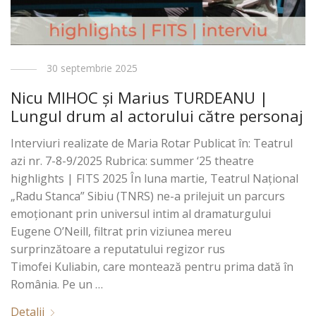
30 septembrie 2025
Nicu MIHOC şi Marius TURDEANU |
Lungul drum al actorului către personaj
Interviuri realizate de Maria Rotar Publicat în: Teatrul
azi nr. 7-8-9/2025 Rubrica: summer ‘25 theatre
highlights | FITS 2025 În luna martie, Teatrul Național
„Radu Stanca” Sibiu (TNRS) ne-a prilejuit un parcurs
emoționant prin universul intim al dramaturgului
Eugene O’Neill, filtrat prin viziunea mereu
surprinzătoare a reputatului regizor rus
Timofei Kuliabin, care montează pentru prima dată în
România. Pe un …
Detalii