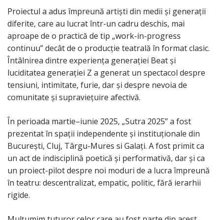
Proiectul a adus împreună artiști din medii și generații
diferite, care au lucrat într-un cadru deschis, mai
aproape de o practică de tip „work-in-progress
continuu” decât de o producție teatrală în format clasic.
Întâlnirea dintre experiența generației Beat și
luciditatea generației Z a generat un spectacol despre
tensiuni, intimitate, furie, dar și despre nevoia de
comunitate și supraviețuire afectivă.
În perioada martie–iunie 2025, „Sutra 2025” a fost
prezentat în spații independente și instituționale din
București, Cluj, Târgu-Mures si Galați. A fost primit ca
un act de indisciplină poetică și performativă, dar și ca
un proiect-pilot despre noi moduri de a lucra împreună
în teatru: descentralizat, empatic, politic, fără ierarhii
rigide.
Mulțumim tuturor celor care au fost parte din acest