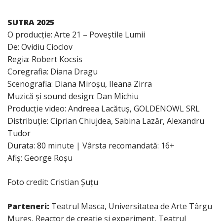
SUTRA 2025
O producție: Arte 21 – Poveștile Lumii
De: Ovidiu Cioclov
Regia: Robert Kocsis
Coregrafia: Diana Dragu
Scenografia: Diana Miroșu, Ileana Zirra
Muzică și sound design: Dan Michiu
Producție video: Andreea Lacătuș, GOLDENOWL SRL
Distribuție: Ciprian Chiujdea, Sabina Lazăr, Alexandru
Tudor
Durata: 80 minute | Vârsta recomandată: 16+
Afiș: George Roșu
Foto credit: Cristian Șuțu
Parteneri:
Teatrul Masca, Universitatea de Arte Târgu
Mureș, Reactor de creație și experiment, Teatrul