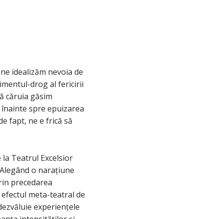
ă ne idealizăm nevoia de
mentul-drog al fericirii
ă căruia găsim
e înainte spre epuizarea
e fapt, ne e frică să
 la Teatrul Excelsior
i. Alegând o narațiune
prin precedarea
 efectul meta-teatral de
 dezvăluie experiențele
anța intensităților și