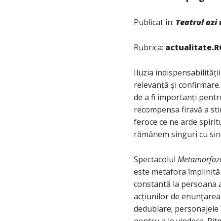
Publicat în:
Teatrul azi
Rubrica:
actualitate.
Iluzia indispensabilităț
relevanță și confirmare.
de a fi importanți pentr
recompensa firavă a stim
feroce ce ne arde spirit
rămânem singuri cu sine
Spectacolul
Metamorfoz
este metafora împlinită 
constantă la persoana a 
acțiunilor de enunțarea 
dedublare; personajele î
pentru a le vindeca. Ritm