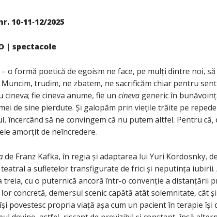
nr. 10-11-12/2025
RO
|
spectacole
ii – o formă poetică de egoism ne face, pe mulți dintre noi, s
 Muncim, trudim, ne zbatem, ne sacrificăm chiar pentru senti
u cineva; fie cineva anume, fie un
cineva
generic în bunăvoinț
ei de sine pierdute. Și galopăm prin viețile trăite pe reped
ul, încercând să ne convingem că nu putem altfel. Pentru că, d
le amorțit de neîncredere.
a
de Franz Kafka, în regia și adaptarea lui Yuri Kordosnky, de
teatral a sufletelor transfigurate de frici și neputința iubiri
treia, cu o puternică ancoră într-o convenție a distanțării 
lor concretă, demersul scenic capătă atât solemnitate, cât și
și povestesc propria viață așa cum un pacient în terapie își
ul devine, astfel, riscant de previzibil și constant, însă altern