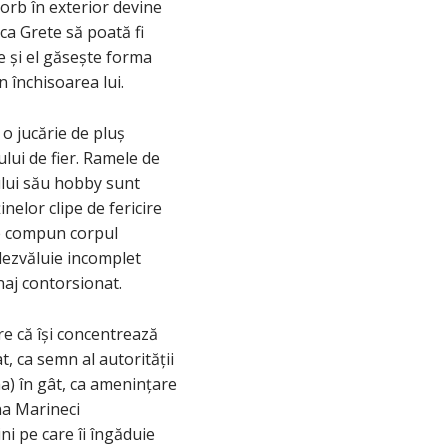
morb în exterior devine
ca Grete să poată fi
re și el găsește forma
n închisoarea lui.
o jucărie de pluș
ului de fier. Ramele de
cului său hobby sunt
nelor clipe de fericire
re compun corpul
dezvăluie incomplet
naj contorsionat.
re că își concentrează
, ca semn al autorității
a) în gât, ca amenințare
na Marineci
ni pe care îi îngăduie