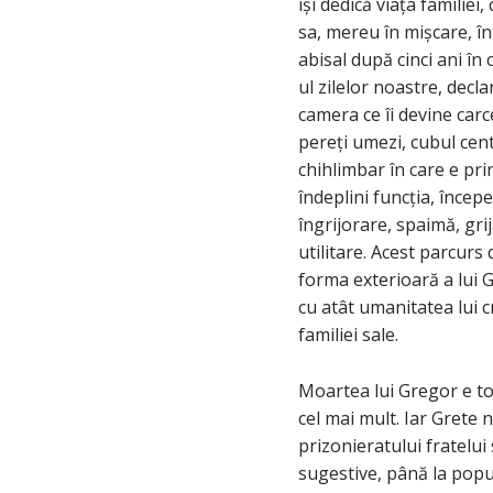
își dedică viața familiei
sa, mereu în mișcare, î
abisal după cinci ani în 
ul zilelor noastre, decl
camera ce îi devine carce
pereți umezi, cubul cen
chihlimbar în care e pri
îndeplini funcția, începe
îngrijorare, spaimă, grij
utilitare. Acest parcurs
forma exterioară a lui 
cu atât umanitatea lui cr
familiei sale.
Moartea lui Gregor e tot
cel mai mult. Iar Grete 
prizonieratului fratelui
sugestive, până la pop