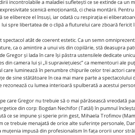
irii incontrolabile a maladiei sufletești ce se extinde ca un 
xpresivitate scenică emoționantă, ci cheia montării. Pentru 
ă se elibereze el însuși, iar odată cu respirația ei eliberatoa
i spre libertatea de o clipă a fluturelui care zboară fericit î
st spectacol atât de coerent estetic. Ca un semn omniprezent 
ture, ca o amintire a unui vis din copilărie, stă deasupra pat
 de Gregor și lada în care își păstra ustensilele dedicate uni
es din camera lui și „îi supraviețuiesc” ca mementouri ale puți
jul care luminează în penumbre chipurile celor trei actori ca
e de sine stătătoare în cea mai mare parte a spectacolului 
 ce rezonează cu lumea interioară spulberată a acestui perso
ei pe care Gregor nu trebuie să o mai părăsească vreodată pa
rgetice din corp: Bogdan Nechifor (Tatăl) în pumnul încleștat
rută ce se impune și sperie prin gest, Mihaela Trofimov (Mam
tm ce trebuie menajată de orice alte suferințe personale, Da
a muțenia impusă din profesionalism în fața ororii unor străi