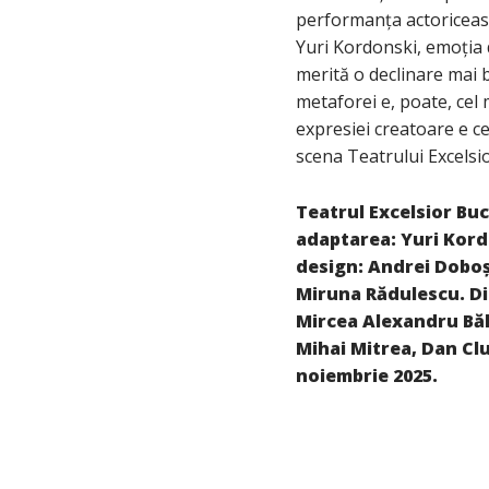
performanța actoriceasc
Yuri Kordonski, emoția d
merită o declinare mai 
metaforei e, poate, cel m
expresiei creatoare e ce
scena Teatrului Excelsio
Teatrul Excelsior Buc
adaptarea:
Y
uri
K
ord
design:
A
ndrei
D
obo
M
iruna
R
ădulescu.
Di
M
ircea
A
lexandru
B
ă
M
ihai
M
itrea
,
D
an
C
l
noiembrie
2025.