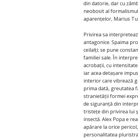
din datorie, dar cu zâmb
neobosit al formalismulu
aparențelor, Marius Tur
Privirea sa interpreteaz
antagonice. Spaima prop
ceilalți; se pune consta
familiei sale. În interp
acrobații, cu intensitat
iar acea detașare impus
interior care vibrează 
prima dată, greutatea f
stranietății formei expre
de siguranță din interp
tristețe din privirea lu
insectă. Alex Popa e rea
apărare la orice pericol
personalitatea pluristra