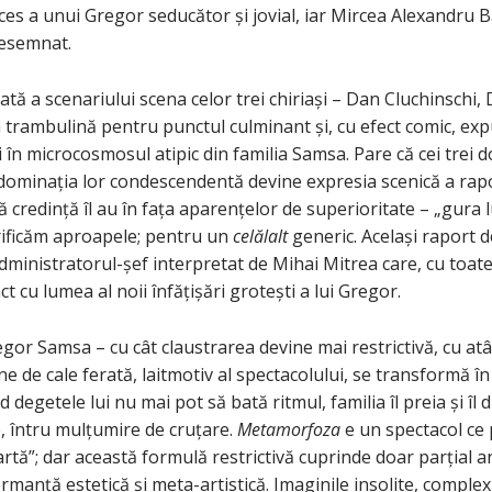
ces a unui Gregor seducător și jovial, iar Mircea Alexandru B
resemnat.
lată a scenariului scena celor trei chiriași – Dan Cluchinschi,
 trambulină pentru punctul culminant și, cu efect comic, ex
 în microcosmosul atipic din familia Samsa. Pare că cei trei 
nsă dominația lor condescendentă devine expresia scenică a r
credință îl au în fața aparențelor de superioritate – „gura l
crificăm aproapele; pentru un
celălalt
generic. Același raport d
dministratorul-șef interpretat de Mihai Mitrea care, cu toate
t cu lumea al noii înfățișări grotești a lui Gregor.
gor Samsa – cu cât claustrarea devine mai restrictivă, cu atâ
ine de cale ferată, laitmotiv al spectacolului, se transformă î
 degetele lui nu mai pot să bată ritmul, familia îl preia și îl 
re, întru mulțumire de cruțare.
Metamorfoza
e un spectacol ce 
artă”; dar această formulă restrictivă cuprinde doar parțial 
rmanță estetică și meta-artistică. Imaginile insolite, complex