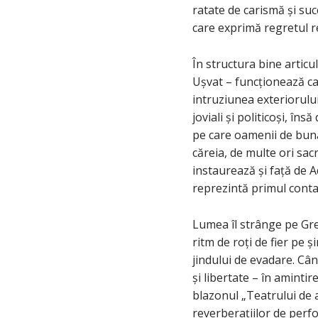
ratate de carismă și suc
care exprimă regretul 
În structura bine articu
Ușvat – funcționează ca
intruziunea exteriorului
joviali și politicoși, î
pe care oamenii de bună 
căreia, de multe ori sa
instaurează și față de A
reprezintă primul contac
Lumea îl strânge pe Gre
ritm de roți de fier pe ș
jindului de evadare. Când
și libertate – în aminti
blazonul „Teatrului de 
reverberațiilor de perfo