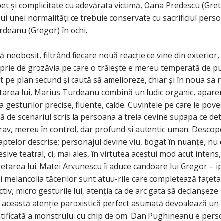
et și complicitate cu adevărata victimă, Oana Predescu (Grete
i unei normalități ce trebuie conservate cu sacrificiul pers
deanu (Gregor) în ochi.
ă neobosit, filtrând fiecare nouă reacție ce vine din exterior
rie de grozăvia pe care o trăiește e mereu temperată de pu
nt pe plan secund și caută să amelioreze, chiar și în noua sa r
retarea lui, Marius Turdeanu combină un ludic organic, aparen
ea gesturilor precise, fluente, calde. Cuvintele pe care le po
ă de scenariul scris la persoana a treia devine supapa ce de
grav, mereu în control, dar profund și autentic uman. Descop
aptelor descrise; personajul devine viu, bogat în nuanțe, nu 
sive teatral, ci, mai ales, în virtutea acestui mod acut intens, 
retarea lui. Matei Arvunescu îi aduce candoare lui Gregor – i
i și melancolia tăcerilor sunt atuu-rile care completează fațe
ctiv, micro gesturile lui, atenția ca de arc gata să declanșeze
, această atenție paroxistică perfect asumată devoalează un a
tificată a monstrului cu chip de om. Dan Pughineanu e person