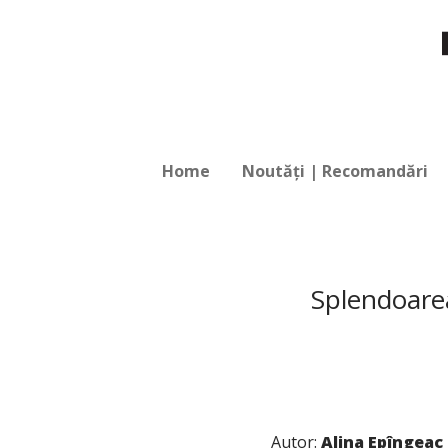
Home
Noutăți | Recomandări
Splendoarea 
Autor:
Alina Epîngeac