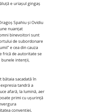
ăluță e uriașul gingaș
 Dragoș Spahiu și Ovidiu
pune nuanțat
domni binevoitori sunt
aportului de subordonare
umii” e cea din cauza
e frică de autoritate se
 bunele intenții,
t bătaia sacadată în
n expresia tandră a
duce afară, la lumină, aer
poate primi cu ușurință
anvergura
itatea convenției,