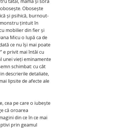
ntru tatăl, mama și sora
, obosește. Obosește
ică și psihică, burnout-
monstru țintuit în
u mobilier din fier și
Oana Micu o lupă ca de
Odată ce nu își mai poate
 e privit mai întâi cu
 al unei vieți eminamente
 semn schimbat: cu cât
 descrierile detaliate,
mai lipsite de afecte ale
e, cea pe care o iubește
ege că oroarea
magini din ce în ce mai
aptivi prin geamul