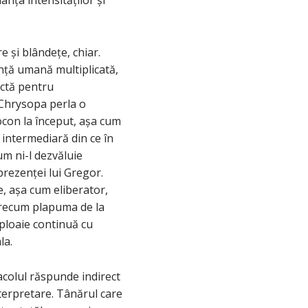
 și blândețe, chiar.
ență umană multiplicată,
ectă pentru
„Chrysopa perla o
ocon la început, așa cum
intermediară din ce în
um ni-l dezvăluie
rezenței lui Gregor.
le, așa cum eliberator,
precum plapuma de la
ploaie continuă cu
la.
colul răspunde indirect
interpretare. Tânărul care