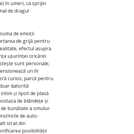
) în umeri, ca sprijin
onal de dragul
, suma de emoții
rtarea de grijă pentru
ealitate, efectul asupra
ța ușurinței oricărei
vestește sunt personale,
tensionează un fir
eră curios, parcă pentru
doar datorită
intim și lipsit de plasă
postaza de blândețe și
ta de bunătate a omului-
 instincte de auto-
lt strat din
ificarea posibilității