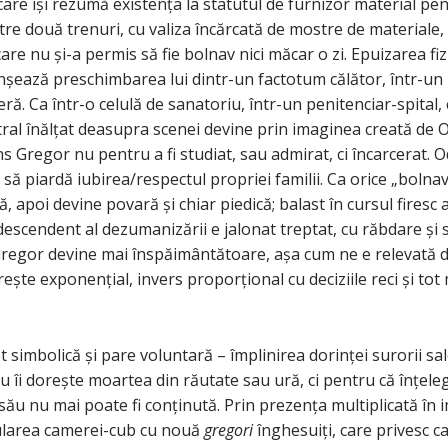
, care își rezumă existența la statutul de furnizor material pe
ntre două trenuri, cu valiza încărcată de mostre de materiale
care nu și-a permis să fie bolnav nici măcar o zi. Epuizarea fiz
anșează preschimbarea lui dintr-un factotum călător, într-un 
ră. Ca într-o celulă de sanatoriu, într-un penitenciar-spital, c
tral înălțat deasupra scenei devine prin imaginea creată de 
ns Gregor nu pentru a fi studiat, sau admirat, ci încarcerat. 
 să piardă iubirea/respectul propriei familii. Ca orice „bolnav”
ă, apoi devine povară și chiar piedică; balast în cursul firesc
 descendent al dezumanizării e jalonat treptat, cu răbdare și
Gregor devine mai înspăimântătoare, așa cum ne e relevată din
ește exponențial, invers proporțional cu deciziile reci și tot 
 simbolică și pare voluntară – împlinirea dorinței surorii sal
nu îi dorește moartea din răutate sau ură, ci pentru că înțel
 său nu mai poate fi conținută. Prin prezența multiplicată în i
ularea camerei-cub cu nouă
gregori
înghesuiți, care privesc c