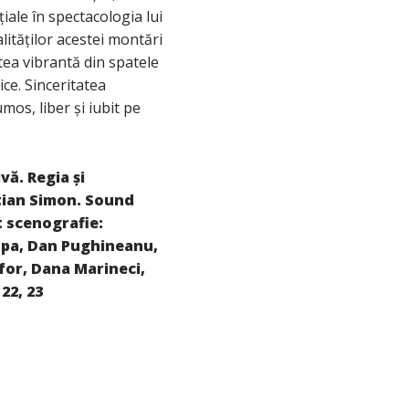
ale în spectacologia lui
lităților acestei montări
tea vibrantă din spatele
ice. Sinceritatea
mos, liber și iubit pe
vă. Regia și
stian Simon. Sound
t scenografie:
pa
,
D
an
P
ughineanu
,
for
,
Dana M
arineci
,
 22, 23