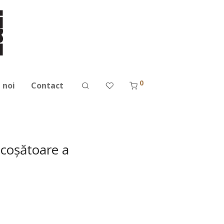
0
 noi
Contact
ricoșătoare a