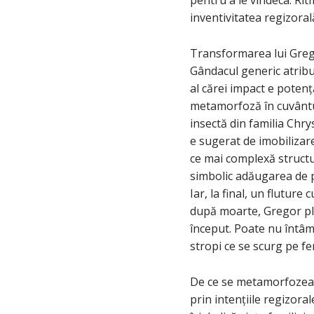
inventivitatea regizoral
Transformarea lui Grego
Gândacul generic atribui
al cărei impact e poten
metamorfoză în cuvântul
insectă din familia Chr
e sugerat de imobilizar
ce mai complexă structur
simbolic adăugarea de p
Iar, la final, un fluture
după moarte, Gregor plu
început. Poate nu întâm
stropi ce se scurg pe f
De ce se metamorfozeaz
prin intențiile regizoral