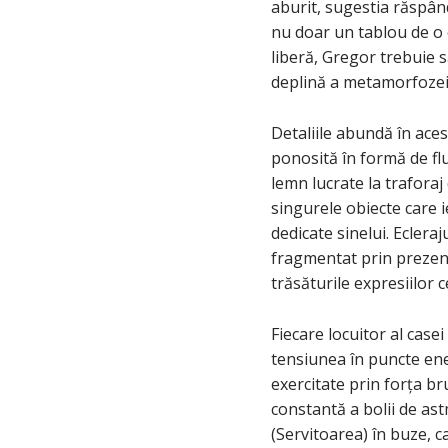
aburit, sugestia răspând
nu doar un tablou de o e
liberă, Gregor trebuie s
deplină a metamorfozei lu
Detaliile abundă în ace
ponosită în formă de flu
lemn lucrate la traforaj
singurele obiecte care i
dedicate sinelui. Eclera
fragmentat prin prezenț
trăsăturile expresiilor
Fiecare locuitor al cas
tensiunea în puncte ene
exercitate prin forța b
constantă a bolii de as
(Servitoarea) în buze, c