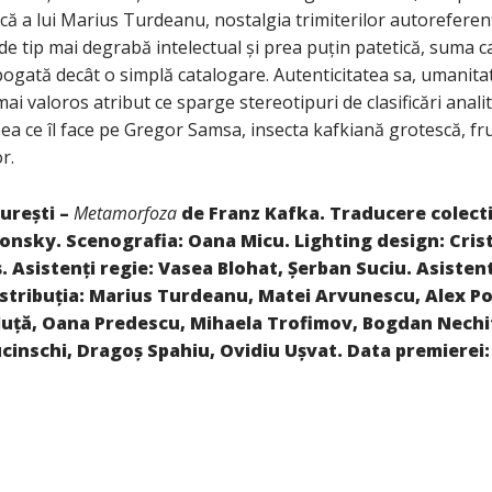
ă a lui Marius Turdeanu, nostalgia trimiterilor autoreferenți
e tip mai degrabă intelectual și prea puțin patetică, suma ca
bogată decât o simplă catalogare. Autenticitatea sa, umanita
ai valoros atribut ce sparge stereotipuri de clasificări analit
ea ce îl face pe Gregor Samsa, insecta kafkiană grotescă, fru
r.
urești –
Metamorfoza
de Franz Kafka.
T
raducere colecti
onsky. Scenografia:
O
ana
M
icu. Lighting design: Cri
ș.
Asistenți regie:
V
asea
B
lohat
, Ș
erban
Suciu. Asisten
stribuția:
Marius Turdeanu,
M
atei
A
rvunescu
,
A
lex
P
o
luță
,
O
ana
P
redescu
,
M
ihaela
T
rofimov
,
B
ogdan
N
echi
ucinschi
,
D
ragoș
S
pahiu
,
O
vidiu
U
șvat
.
Data premierei
: