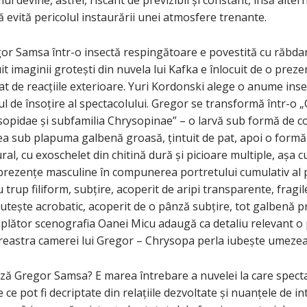
ă evită pericolul instaurării unei atmosfere trenante.
r Samsa într-o insectă respingătoare e povestită cu răbdare
t imaginii grotești din nuvela lui Kafka e înlocuit de o prez
țat de reacțiile exterioare. Yuri Kordonski alege o anume ins
 de însoțire al spectacolului. Gregor se transformă într-o 
ysopidae și subfamilia Chrysopinae” – o larvă sub formă de c
ea sub plapuma galbenă groasă, țintuit de pat, apoi o formă 
al, cu exoschelet din chitină dură și picioare multiple, așa c
rezențe masculine în compunerea portretului cumulativ al p
 cu trup filiform, subțire, acoperit de aripi transparente, fragi
tește acrobatic, acoperit de o pânză subțire, tot galbenă 
plător scenografia Oanei Micu adaugă ca detaliu relevant o 
ereastra camerei lui Gregor – Chrysopa perla iubește umezea
ă Gregor Samsa? E marea întrebare a nuvelei la care specta
e ce pot fi decriptate din relațiile dezvoltate și nuanțele de 