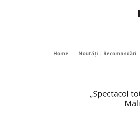
Home
Noutăți | Recomandări
„Spectacol to
Mãli