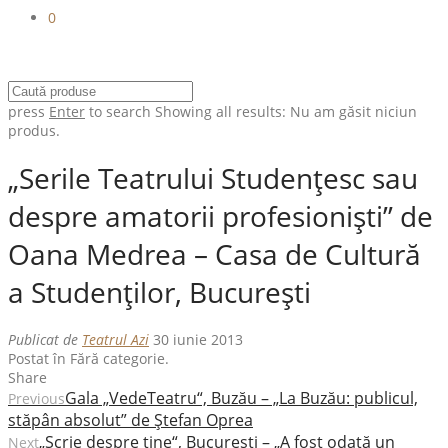
0
press
Enter
to search
Showing all results:
Nu am găsit niciun
produs.
„Serile Teatrului Studenţesc sau
despre amatorii profesionişti” de
Oana Medrea – Casa de Cultură
a Studenţilor, Bucureşti
Publicat de
Teatrul Azi
30 iunie 2013
Postat în Fără categorie.
Share
Gala „VedeTeatru“, Buzău – „La Buzău: publicul,
Previous
stăpân absolut” de Ştefan Oprea
„Scrie despre tine“, Bucureşti – „A fost odată un
Next