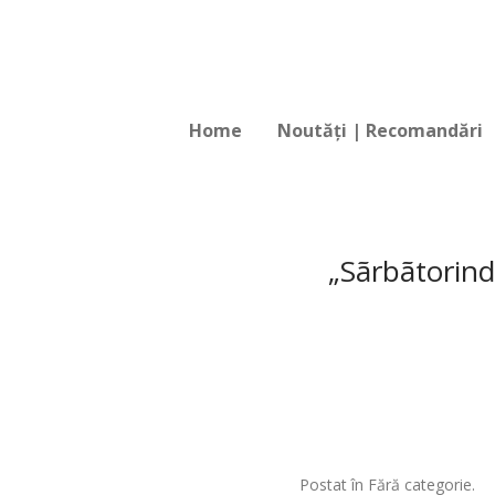
Home
Noutăți | Recomandări
„Sãrbãtorind
Postat în Fără categorie.