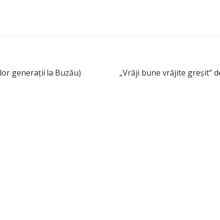
lor generaţii la Buzău)
„Vrăji bune vrăjite greşit” d