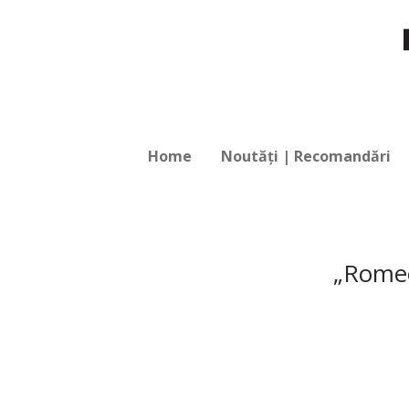
Home
Noutăți | Recomandări
„Romeo