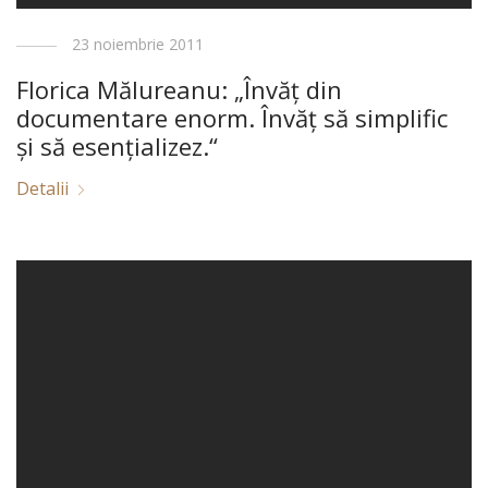
23 noiembrie 2011
Florica Mălureanu: „Învăţ din
documentare enorm. Învăţ să simplific
şi să esenţializez.“
Detalii