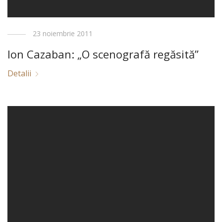
23 noiembrie 2011
Ion Cazaban: „O scenografă regăsită”
Detalii