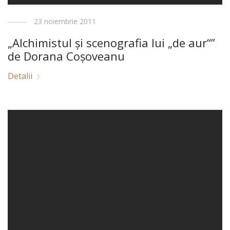
23 noiembrie 2011
„Alchimistul şi scenografia lui „de aur“”
de Dorana Coşoveanu
Detalii