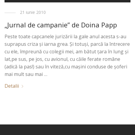
21 iunie 2010
„Jurnal de campanie” de Doina Papp
Peste toate capcanele jurizării la gale anul acesta s-au
suprapus criza şi iarna grea. Şi totuşi, parcă la întrecere
cu ele, împreună cu colegii mei, am bătut ţara în lung şi
lat,pe sus, pe jos, cu avionul, cu căile ferate române
(adică la pas!) sau în viteză,cu maşini conduse de şoferi
mai mult sau mai …
Detalii