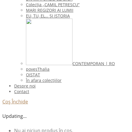
Colecţia „CAMIL PETRESCU”
MARI REGIZORI AI LUMII
EU, TU, EL… ŞI ISTORIA
CONTEMPORAN | RO
povesThalia
OISTAT
În afara colecţiilor
Despre noi
Contact
Coș
Închide
Updating…
Nu ai niciun produs în coș.