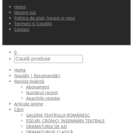
Home
Despre noi
Politica de plati, livrare si retur
Termeni și Condiții
Contact
0
Home
Noutăți | Recomandări
Revista tipărită
Abonament
Numărul recent
Aparițiile revistei
Articole online
Cărți
GALERIA TEATRULUI ROMÂNESC
ESEURI, CRONICI, ÎNSEMNĂRI TEATRALE
DRAMATURGI DE AZI
DRAMATURGIE CLASICĂ