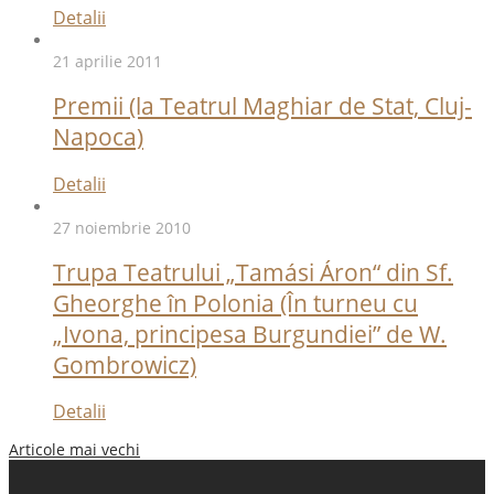
Detalii
21 aprilie 2011
Premii (la Teatrul Maghiar de Stat, Cluj-
Napoca)
Detalii
27 noiembrie 2010
Trupa Teatrului „Tamási Áron“ din Sf.
Gheorghe în Polonia (În turneu cu
„Ivona, principesa Burgundiei” de W.
Gombrowicz)
Detalii
Articole mai vechi