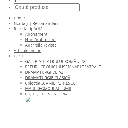
0
Home
Noutăți | Recomandări
Revista tipărită
Abonament
Numărul recent
Aparițiile revistei
Articole online
Cărți
GALERIA TEATRULUI ROMÂNESC
ESEURI, CRONICI, ÎNSEMNĂRI TEATRALE
DRAMATURGI DE AZI
DRAMATURGIE CLASICĂ
Colecţia „CAMIL PETRESCU”
MARI REGIZORI AI LUMII
EU, TU, EL… ŞI ISTORIA