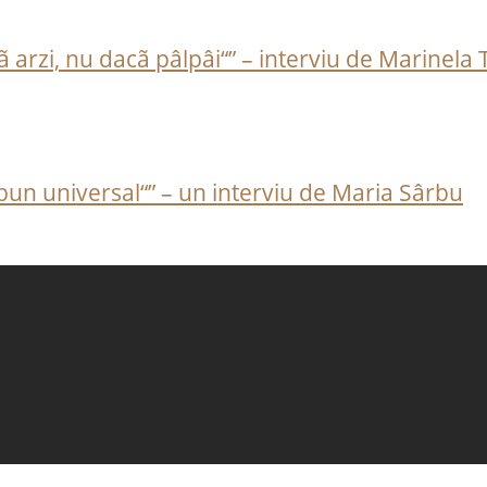
cã arzi, nu dacã pâlpâi“” – interviu de Marinela
 bun universal“” – un interviu de Maria Sârbu