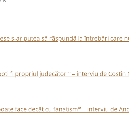
dus.
lese s-ar putea sã rãspundã la întrebãri care n
oti fi propriul judecãtor“” – interviu de Costin
se poate face decât cu fanatism“’ – interviu de 