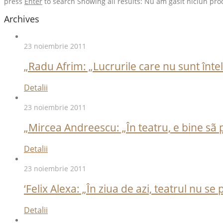
press
Enter
to search
Showing all results:
Nu am găsit niciun pro
Archives
23 noiembrie 2011
„Radu Afrim: „Lucrurile care nu sunt înte
Detalii
23 noiembrie 2011
„Mircea Andreescu: „În teatru, e bine sã p
Detalii
23 noiembrie 2011
‘Felix Alexa: „În ziua de azi, teatrul nu 
Detalii