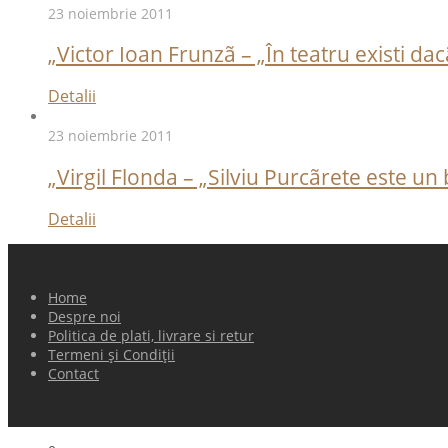
23 noiembrie 2011
„Victor Ioan Frunzã – „În teatru existi da
Detalii
23 noiembrie 2011
„Virgil Flonda – „Silviu Purcãrete este un
Detalii
Home
Despre noi
Politica de plati, livrare si retur
Termeni și Condiții
Contact