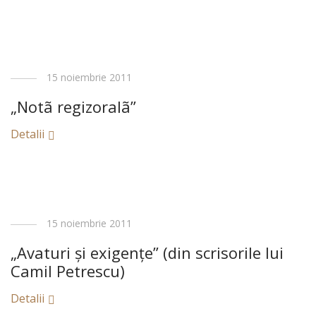
15 noiembrie 2011
„Notã regizoralã”
Detalii
15 noiembrie 2011
„Avaturi şi exigenţe” (din scrisorile lui
Camil Petrescu)
Detalii