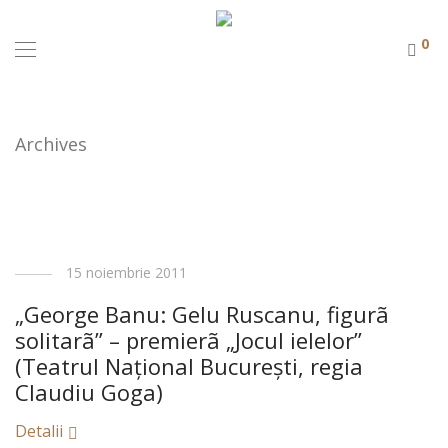
0
Archives
15 noiembrie 2011
„George Banu: Gelu Ruscanu, figurã
solitarã” – premierã „Jocul ielelor”
(Teatrul Naţional Bucureşti, regia
Claudiu Goga)
Detalii