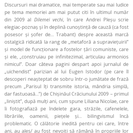
Discursuri mai dramatice, mai temperate sau mai ludice
pe tema memoriei am mai putut citi în ultimul număr
din 2009 al
Dilemei vechi
, în care Andrei Pleşu scrie
elegiac-poznaş şi în deplină cunoştinţă de cauză (ca fost
posesor şi şofer de… Trabant) despre această marcă
ostalgică ridicată la rang de „metaforă a supravieţuirii”
şi model de funcţionare a fostelor ţări comuniste, care
şi ele, „construiau pe infinitezimal, articulau armonios
nimicul”. Doar câteva pagini despart apoi jurnalul de
„uichendist” parizian al lui Eugen Istodor (pe care îl
descoperi neaşteptat de sobru într-o jumătate de frază
precum „Parisul îţi transmite istoria, mândria simplă,
dar fastuoasă…”) de Chişinăul Crăciunului 2009 – primul
„liniştit”, după mulţi ani, cum spune Liliana Nicolae, care
îi fotografiază pe îndelete gara, străzile, cafenelele,
librăriile, oamenii, pieţele şi… bilingvismul încă
problematic. O călătorie inedită pentru cei care, între
ani, au ales/ au fost nevoiţi să rămână în propriile lor