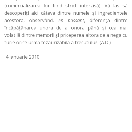
(comercializarea lor fiind strict interzisă). Vă las să
descoperiţi aici câteva dintre numele şi ingredientele
acestora, observând,
en passant
, diferenţa dintre
încăpăţânarea unora de a onora până şi cea mai
volatilă dintre memorii şi priceperea altora de a nega cu
furie orice urmă tezaurizabilă a trecutului! (A.D.)
4 ianuarie 2010