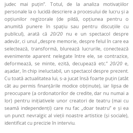
judec mai puţin”. Totul, de la analiza motivaţiilor
personale la o lucidă descriere a procesului de lucru şi a
opţiunilor regizorale (de pildă, opţiunea pentru o
anumită punere în spaţiu sau pentru discuţiile cu
publicul), arată că
20/20
nu e un spectacol despre
adevăr, ci unul „despre memorie, despre felul în care ea
selectează, transformă, blurează lucrurile, conectează
evenimente aparent nelegate între ele, se contrazice,
deformează, se minte, ezită, decupează etc.”
20/20
e,
aşadar, în chip ineluctabil, un spectacol despre prezent.
Cu toată actualitatea lui, s-a jucat însă foarte puţin (atât
cât au permis finanţările modice obţinute), iar lipsa de
preocupare (a ordonatorilor de credite, dar nu numai a
lor) pentru iniţiativele unor creatori de teatru (mai cu
seamă independenţi) care nu fac „doar teatru” e şi ea
un punct nevralgic al vieţii noastre artistice (şi sociale),
identificat cu precizie în interviu.