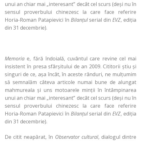
unui an chiar mai „interesant” decât cel scurs (deşi nu în
sensul proverbului chinezesc la care face referire
Horia-Roman Patapievici în
Bilanţul
serial din
EVZ
, ediţia
din 31 decembrie).
Memoria
e, fără îndoială, cuvântul care revine cel mai
insistent în presa sfârşitului de an 2009. Cititorii ştiu şi
singuri de ce, aşa încât, în aceste rânduri, ne mulţumim
să semnalăm câteva articole numai bune de alungat
mahmureala şi uns motoarele minţii în întâmpinarea
unui an chiar mai „interesant” decât cel scurs (deşi nu în
sensul proverbului chinezesc la care face referire
Horia-Roman Patapievici în
Bilanţul
serial din
EVZ
, ediţia
din 31 decembrie).
De citit neapărat, în
Observator cultural
, dialogul dintre