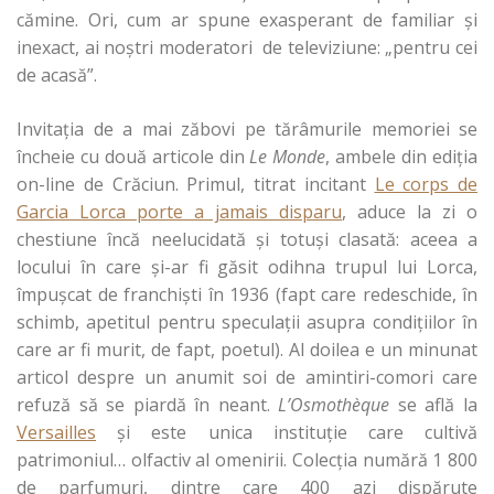
cămine. Ori, cum ar spune exasperant de familiar şi
inexact, ai noştri moderatori de televiziune: „pentru cei
de acasă”.
Invitaţia de a mai zăbovi pe tărâmurile memoriei se
încheie cu două articole din
Le Monde
, ambele din ediţia
on-line de Crăciun. Primul, titrat incitant
Le corps de
Garcia Lorca porte a jamais disparu
, aduce la zi o
chestiune încă neelucidată şi totuşi clasată: aceea a
locului în care şi-ar fi găsit odihna trupul lui Lorca,
împuşcat de franchişti în 1936 (fapt care redeschide, în
schimb, apetitul pentru speculaţii asupra condiţiilor în
care ar fi murit, de fapt, poetul). Al doilea e un minunat
articol despre un anumit soi de amintiri-comori care
refuză să se piardă în neant.
L’Osmothèque
se află la
Versailles
şi este unica instituţie care cultivă
patrimoniul… olfactiv al omenirii. Colecţia numără 1 800
de parfumuri, dintre care 400 azi dispărute