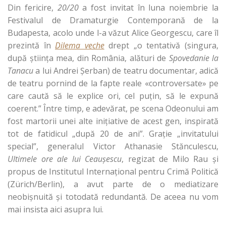
Din fericire,
20/20
a fost invitat în luna noiembrie la
Festivalul de Dramaturgie Contemporană de la
Budapesta, acolo unde l-a văzut Alice Georgescu, care îl
prezintă în
Dilema veche
drept „o tentativă (singura,
după ştiinţa mea, din România, alături de
Spovedanie la
Tanacu
a lui Andrei Şerban) de teatru documentar, adică
de teatru pornind de la fapte reale «controversate» pe
care caută să le explice ori, cel puţin, să le expună
coerent.” Între timp, e adevărat, pe scena Odeonului am
fost martorii unei alte iniţiative de acest gen, inspirată
tot de fatidicul „după 20 de ani”. Graţie „invitatului
special”, generalul Victor Athanasie Stănculescu,
Ultimele ore ale lui Ceauşescu
, regizat de Milo Rau şi
propus de Institutul Internaţional pentru Crimă Politică
(Zürich/Berlin),
a avut parte de o mediatizare
neobişnuită şi totodată redundantă. De aceea nu vom
mai insista aici asupra lui.