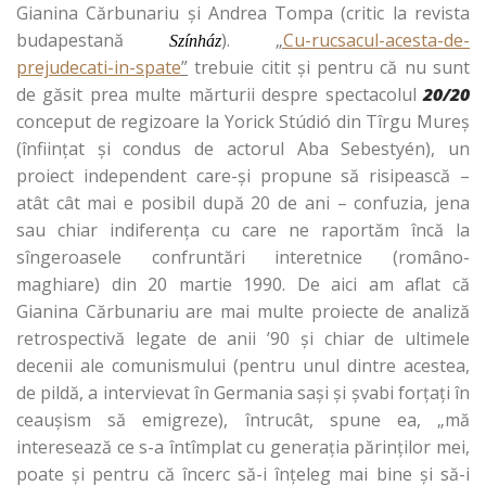
Gianina Cărbunariu şi Andrea Tompa (critic la revista
budapestană
).
„
Cu-rucsacul-acesta-de-
Színház
prejudecati-in-spate
”
trebuie citit şi pentru că nu sunt
de găsit prea multe mărturii despre spectacolul
20/20
conceput de regizoare la Yorick Stúdió din Tîrgu Mureş
(înfiinţat şi condus de actorul Aba Sebestyén), un
proiect independent care-şi propune să risipească –
atât cât mai e posibil după 20 de ani – confuzia, jena
sau chiar indiferenţa cu care ne raportăm încă la
sîngeroasele confruntări interetnice (româno-
maghiare) din 20 martie 1990. De aici am aflat că
Gianina Cărbunariu are mai multe proiecte de analiză
retrospectivă legate de anii ’90 şi chiar de ultimele
decenii ale comunismului (pentru unul dintre acestea,
de pildă, a intervievat în Germania saşi şi şvabi forţaţi în
ceauşism să emigreze), întrucât, spune ea, „mă
interesează ce s-a întîmplat cu generaţia părinţilor mei,
poate şi pentru că încerc să-i înţeleg mai bine şi să-i