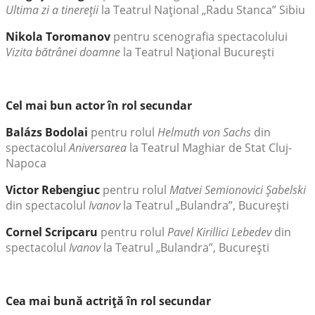
Ultima zi a tinereţii
la Teatrul Naţional „Radu Stanca” Sibiu
Nikola Toromanov
pentru scenografia spectacolului
Vizita bătrânei doamne
la Teatrul Naţional Bucureşti
Cel mai bun actor în rol secundar
Balázs Bodolai
pentru rolul
Helmuth von Sachs
din
spectacolul
Aniversarea
la Teatrul Maghiar de Stat Cluj-
Napoca
Victor Rebengiuc
pentru rolul
Matvei Semionovici Şabelski
din spectacolul
Ivanov
la Teatrul „Bulandra”, Bucureşti
Cornel Scripcaru
pentru rolul
Pavel Kirillici Lebedev
din
spectacolul
Ivanov
la Teatrul „Bulandra”, Bucureşti
Cea mai bună actriţă în rol secundar