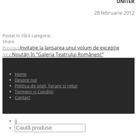
UNITER
28 februarie 2012
Postat în Fără categorie.
Share
Invitaţie la lansarea unui volum de excepţie
Previous
Noutăţi în “Galeria Teatrului Românesc”
Next
Home
Despre noi
Politica de plati, livrare si retur
Termeni și Condiții
Contact
0