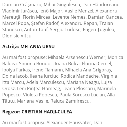
Damian Crâşmaru, Mihai Gingulescu, Dan Hândoreanu,
Vladimir Jurăscu, Jenö Major, Vasile Menzel, Alexandru
Mereuţă, Florin Mircea, Levente Nemes, Damian Oancea,
Marcel Popa, Ştefan Radof, Alexandru Repan, Traian
Stănescu, Anton Tauf, Sergiu Tudose, Eugen Ţugulea,
Dionisie Vitcu.
Actriţă: MELANIA URSU
Au mai fost propuse: Mihaela Arsenescu Werner, Monica
Baldea, Simona Bondoc, Ioana Bulcă, Florina Cercel,
Ibolya Farkas, Irene Flamann, Mihaela Ana Grigoraş,
Doina Iacob, Ileana Iurciuc, Rodica Mandache, Virginia
Itta Marcu, Adela Mărculescu, Mariana Neagu, Lujza
Orosz, Leni Pinţea-Homeag, Ileana Ploscaru, Marinela
Popescu, Violeta Popescu, Paula Sorescu Lucian, Alla
Tăutu, Mariana Vasile, Raluca Zamfirescu.
Regizor: CRISTIAN HADJI-CULEA
Au mai fost propuşi: Alexander Hausvater, Dan