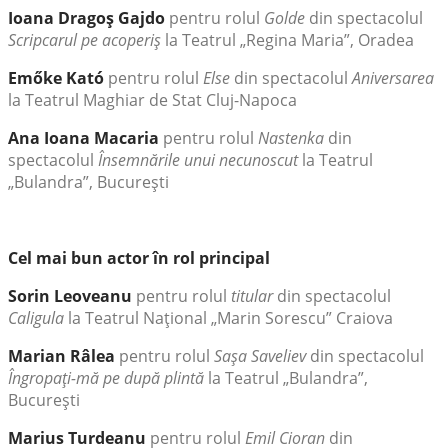
Ioana Dragoş Gajdo
pentru rolul
Golde
din spectacolul
Scripcarul pe acoperiş
la Teatrul „Regina Maria”, Oradea
Emőke Kató
pentru rolul
Else
din spectacolul
Aniversarea
la Teatrul Maghiar de Stat Cluj-Napoca
Ana Ioana Macaria
pentru rolul
Nastenka
din
spectacolul
Însemnările unui necunoscut
la Teatrul
„Bulandra”, Bucureşti
Cel mai bun actor în rol principal
Sorin Leoveanu
pentru rolul
titular
din spectacolul
Caligula
la Teatrul Naţional „Marin Sorescu” Craiova
Marian Râlea
pentru rolul
Saşa Saveliev
din spectacolul
Îngropaţi-mă pe după plintă
la Teatrul „Bulandra”,
Bucureşti
Marius Turdeanu
pentru rolul
Emil Cioran
din