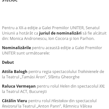
Pentru a XX-a ediţie a Galei Premiilor UNITER, Senatul
Uniunii a hotărât ca
juriul de nominalizări
să fie alcătuit
din: Monica Andronescu, Ion Cocora şi Ion Parhon.
Nominalizările
pentru această ediţie a Galei Premiilor
UNITER sunt următoarele:
Debut
Attila Balogh
pentru regia spectacolului
Trahinienele
de
la Teatrul „Tamási Áron”, Sfântu Gheorghe
Raluca Vermeşan
pentru rolul
Helen
din spectacolul
XXL
la Teatrul ACT, Bucureşti
Cătălin Vieru
pentru rolul
Hlestakov
din spectacolul
Revizorul
la Teatrul „Anton Pann”, Râmnicu Vâlcea