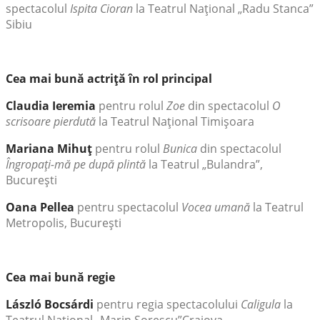
spectacolul
Ispita Cioran
la Teatrul Naţional „Radu Stanca”
Sibiu
Cea mai bună actriţă în rol principal
Claudia Ieremia
pentru rolul
Zoe
din spectacolul
O
scrisoare pierdută
la Teatrul Naţional Timişoara
Mariana Mihuţ
pentru rolul
Bunica
din spectacolul
Îngropaţi-mă pe după plintă
la Teatrul „Bulandra”,
Bucureşti
Oana Pellea
pentru spectacolul
Vocea umană
la Teatrul
Metropolis, Bucureşti
Cea mai bună regie
László Bocsárdi
pentru regia spectacolului
Caligula
la
Teatrul Naţional „Marin Sorescu”Craiova