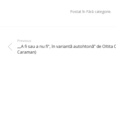
Postat în Fără categorie.
Previous
„„A fi sau a nu fi“, în variantã autohtonã” de Oltita 
Caraman)