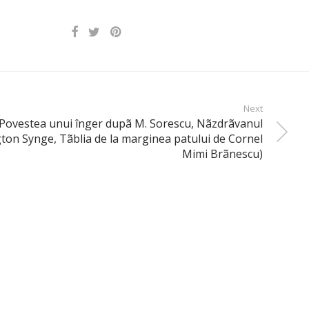
Next
Povestea unui înger dupã M. Sorescu, Nãzdrãvanul
ngton Synge, Tãblia de la marginea patului de Cornel
Mimi Brãnescu)