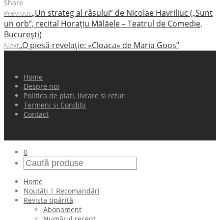
Share
„Un strateg al râsului” de Nicolae Havriliuc („Sunt
Previous
un orb”, recital Horaţiu Mălăele – Teatrul de Comedie,
Bucureşti)
„O piesă-revelaţie: «Cloaca» de Maria Goos”
Next
Home
Despre noi
Politica de plati, livrare si retur
Termeni și Condiții
Contact
0
Home
Noutăți | Recomandări
Revista tipărită
Abonament
Numărul recent