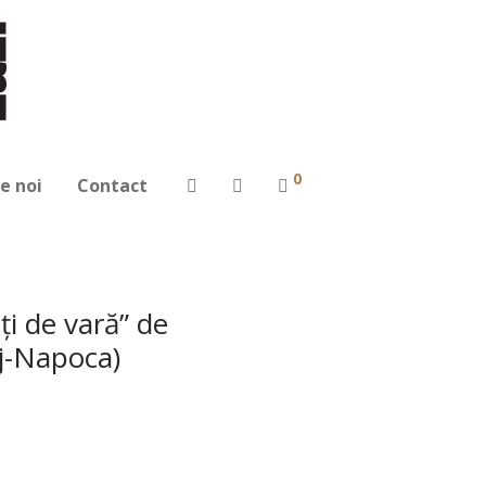
0
e noi
Contact
i de vară” de
uj-Napoca)