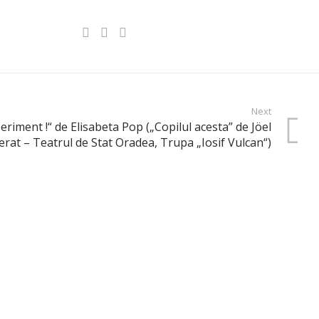
Next
eriment !“ de Elisabeta Pop („Copilul acesta” de Jöel
at – Teatrul de Stat Oradea, Trupa „Iosif Vulcan“)