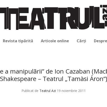
Revista tipărită
Articole online
Cărți
Despre
ie a manipulãrii” de Ion Cazaban (Mac
Shakespeare – Teatrul „Tamàsi Áron“
Publicat de
Teatrul Azi
19 noiembrie 2011