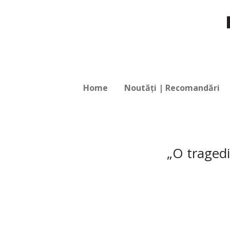
Home
Noutăți | Recomandări
„O traged