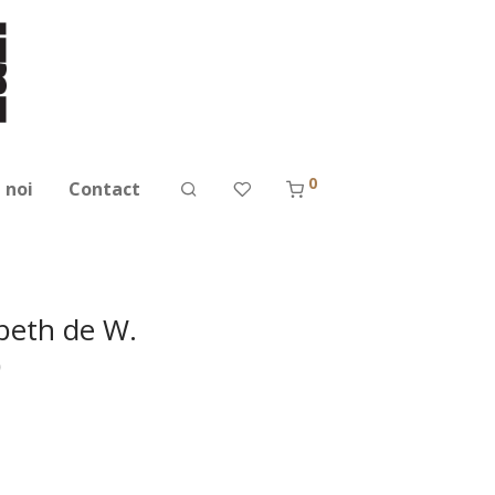
0
 noi
Contact
beth de W.
)