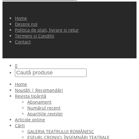
Home
Despre noi
Politica de plati, livrare si retur
Termeni și Condiții
Contact
0
Home
Noutăți | Recomandări
Revista tipărită
Abonament
Numărul recent
Aparițiile revistei
Articole online
Cărți
GALERIA TEATRULUI ROMÂNESC
ESEURI, CRONICI, ÎNSEMNĂRI TEATRALE