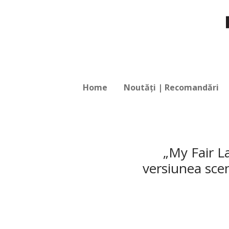
Home
Noutăți | Recomandări
„My Fair La
versiunea scen