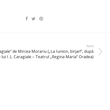
Next
giale“ de Mircea Morariu („La Iunion, birjar!”, după
e lui I. L. Caragiale – Teatrul „Regina Maria“ Oradea)