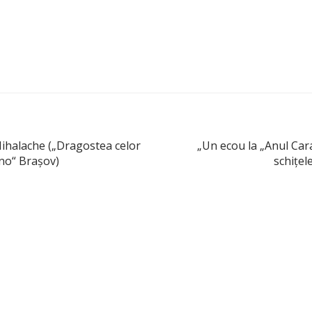
ihalache („Dragostea celor
„Un ecou la „Anul Cara
ino“ Brașov)
schiţel