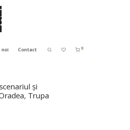
0
 noi
Contact
scenariul şi
t Oradea, Trupa