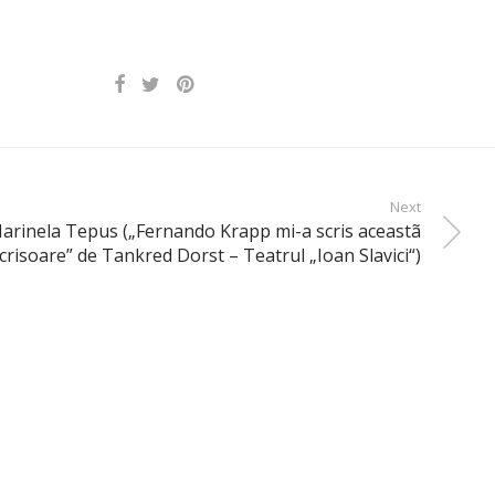
Next
Marinela Tepus („Fernando Krapp mi-a scris aceastã
crisoare” de Tankred Dorst – Teatrul „Ioan Slavici“)