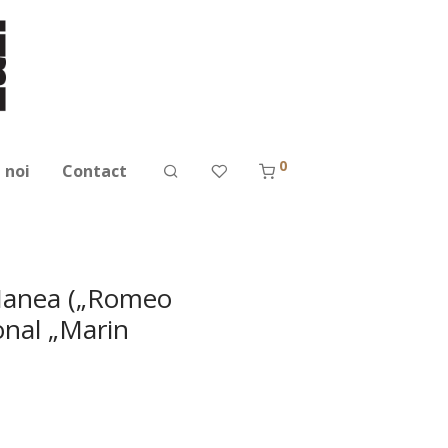
0
 noi
Contact
 Manea („Romeo
onal „Marin