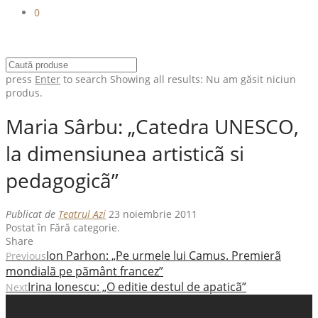
0
press
Enter
to search
Showing all results:
Nu am găsit niciun
produs.
Maria Sârbu: „Catedra UNESCO,
la dimensiunea artisticã si
pedagogicã”
Publicat de
Teatrul Azi
23 noiembrie 2011
Postat în Fără categorie.
Share
Ion Parhon: „Pe urmele lui Camus. Premierã
Previous
mondialã pe pãmânt francez”
Irina Ionescu: „O editie destul de apaticã”
Next