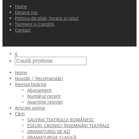
Home
Despre noi
Politica de plati, livrare si retur
Termeni și Condiții
Contact
0
Home
Noutăți | Recomandări
Revista tipărită
Abonament
Numărul recent
Aparițiile revistei
Articole online
Cărți
GALERIA TEATRULUI ROMÂNESC
ESEURI, CRONICI, ÎNSEMNĂRI TEATRALE
DRAMATURGI DE AZI
DRAMATURGIE CLASICĂ