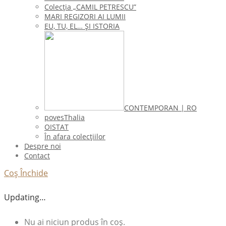
Colecţia „CAMIL PETRESCU”
MARI REGIZORI AI LUMII
EU, TU, EL… ŞI ISTORIA
CONTEMPORAN | RO
povesThalia
OISTAT
În afara colecţiilor
Despre noi
Contact
Coș
Închide
Updating…
Nu ai niciun produs în coș.