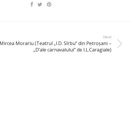
Next
Mircea Morariu (Teatrul „I.D. Sîrbu“ din Petroşani –
„D’ale carnavalului” de I.L.Caragiale)