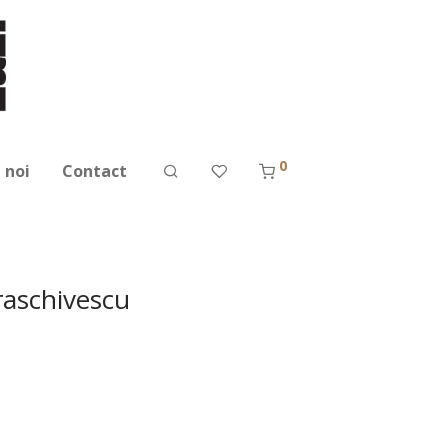
0
 noi
Contact
raschivescu