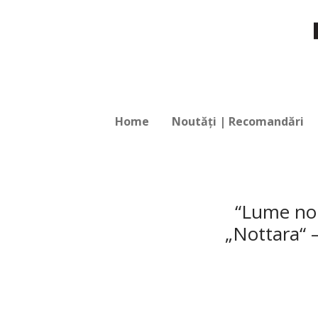
Home
Noutăți | Recomandări
“Lume nou
„Nottara“ 