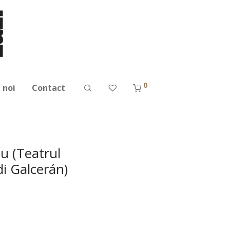
0
 noi
Contact
u (Teatrul
i Galcerán)