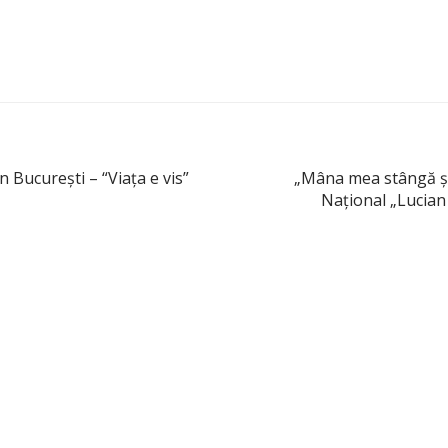
 Bucureşti – “Viaţa e vis”
„Mâna mea stângă şi
Naţional „Lucian